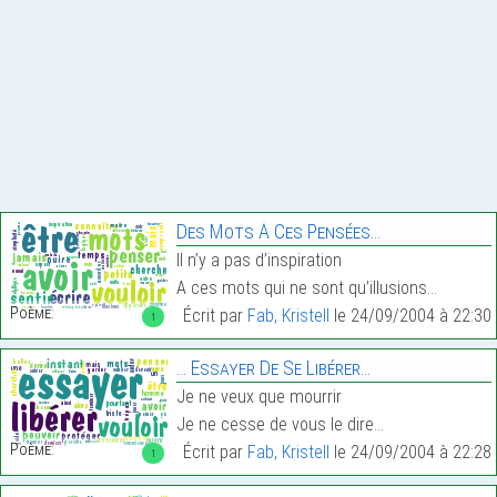
Des Mots À Ces Pensées…
Il n’y a pas d’inspiration
A ces mots qui ne sont qu’illusions…
Poème:
Écrit par
Fab, Kristell
le 24/09/2004 à 22:30
1
… Essayer De Se Libérer…
Je ne veux que mourrir
Je ne cesse de vous le dire…
Poème:
Écrit par
Fab, Kristell
le 24/09/2004 à 22:28
1