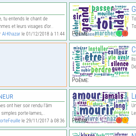
G
e, tu entends le chant de
To
mes et leurs visages d’or…
To
Poème:
ar
Al-Khazar
le 01/12/2018 à 11:44
1
2
C
Il
De
Poème:
neur
L
s ont hier soir rendu l’âm
Un
s simples porte-lames,…
Le
Poème:
orteFeuille
le 29/11/2017 à 08:36
1
1