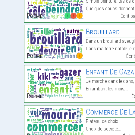
Simple peinture, tas de c
Quelques coups donnent à
Poème:
Écrit p
1
1
1
Brouillard
Dans un brouillard aveugl
Dans ma terre natale je 
Poème:
Écri
1
Enfant De Gaza
Je marche dans les ans,
Enjambant les mois,…
Poème:
É
Commerce De L
Plateau de choix
Choix de société…