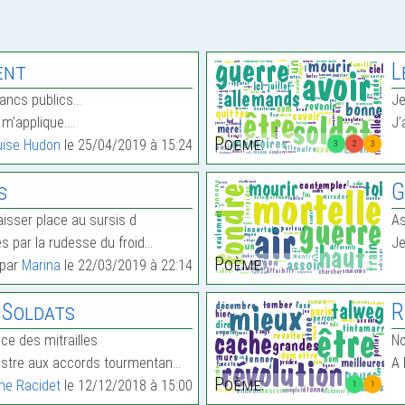
ent
L
bancs publics…
Je
e m’applique.…
J’
Poème:
uise Hudon
le 25/04/2019 à 15:24
3
2
3
s
G
laisser place au sursis d
As
s par la rudesse du froid…
Je
Poème:
 par
Marina
le 22/03/2019 à 22:14
 Soldats
R
oce des mitrailles
No
estre aux accords tourmentan…
A 
Poème:
me Racidet
le 12/12/2018 à 15:00
1
1