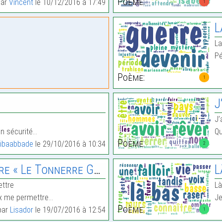
Poème:
par
Vincent
le 10/12/2016 à 17:49
1
L
La
Pé
Poème:
1
J
J’
en sécurité…
Qu
Poème:
ibaabbade
le 29/10/2016 à 10:34
2
 Le Tonnerre Gronde »
L
ettre
Là
eux me permettre…
Je
Poème:
 par
Lisador
le 19/07/2016 à 12:54
1