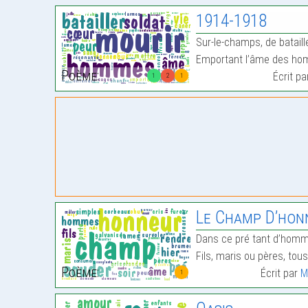
1914-1918
Sur-le-champs, de bataill
Emportant l’âme des hom
Poème:
Écrit p
1
2
1
Le Champ D’hon
Dans ce pré tant d’homme
Fils, maris ou pères, tou
Poème:
Écrit par
M
1