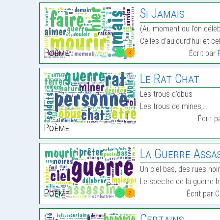
Si Jamais
(Au moment ou l’on célèb
Celles d’aujourd’hui et c
Poème:
Écrit par
1
3
Le Rat Chat
Les trous d’obus
Les trous de mines,…
Écrit 
Poème:
La Guerre Assa
Un ciel bas, des rues no
Le spectre de la guerre h
Poème:
Écrit par
C
1
2
Certains