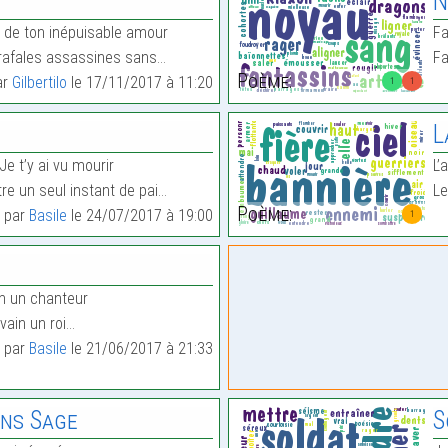
N
t de ton inépuisable amour
Fa
s rafales assassines sans…
Fa
Poème:
ar
Gilbertilo
le 17/11/2017 à 11:20
1
1
L
Je t’y ai vu mourir
L’
re un seul instant de pai…
Le
Poème:
t par
Basile
le 24/07/2017 à 19:00
1
n un chanteur
vain un roi…
t par
Basile
le 21/06/2017 à 21:33
ans Sage
S