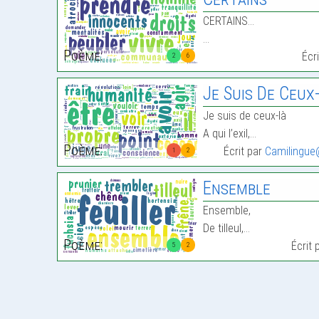
CERTAINS…
…
Poème:
Écr
2
6
Je Suis De Ceux
Je suis de ceux-là
A qui l’exil,…
Poème:
Écrit par
Camilingue
1
2
Ensemble
Ensemble,
De tilleul,…
Poème:
Écrit 
5
2