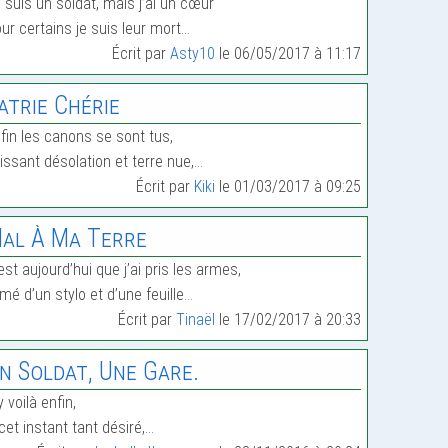
 suis un soldat, mais j’ai un cœur
ur certains je suis leur mort…
Écrit par
Asty10
le 06/05/2017 à 11:17
atrie Chérie
fin les canons se sont tus,
issant désolation et terre nue,…
Écrit par
Kiki
le 01/03/2017 à 09:25
al À Ma Terre
est aujourd’hui que j’ai pris les armes,
mé d’un stylo et d’une feuille…
Écrit par
Tinaël
le 17/02/2017 à 20:33
n Soldat, Une Gare.
y voilà enfin,
cet instant tant désiré,…