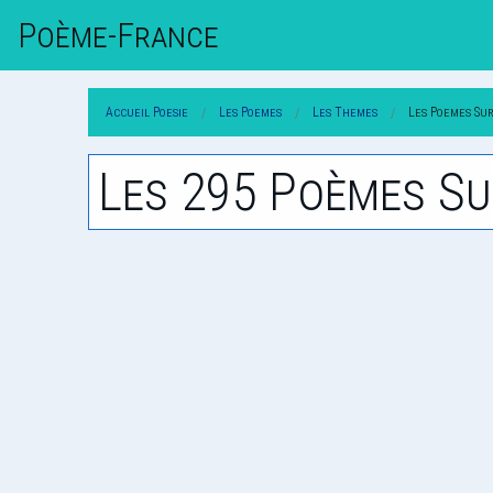
Poème-Fr
Ance
Accueil Poesie
Les Poemes
Les Themes
Les Poemes Sur
Les 295 Poèmes Su