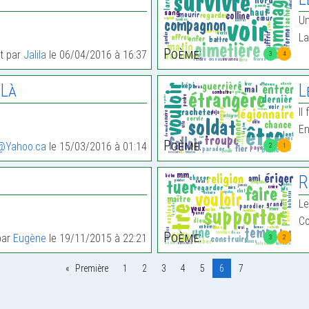
Un
La
Poème:
it par
Jalila
le 06/04/2016 à 16:37
3
4
-Là
L
Il
En
Poème:
@Yahoo.ca
le 15/03/2016 à 01:14
2
1
R
Le
Co
Poème:
par
Eugène
le 19/11/2015 à 22:21
3
2
Première
1
2
3
4
5
6
7