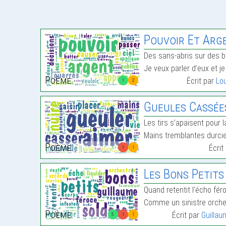
Pouvoir Et Arg
Des sans-abris sur des 
Je veux parler d’eux et j
Poème:
Écrit par
Lo
1
2
Gueules Cassée
Les tirs s’apaisent pour 
Mains tremblantes durcie
Poème:
Écrit
1
1
Les Bons Petits
Quand retentit l’écho fér
Comme un sinistre orch
Poème:
Écrit par
Guillau
5
1
1