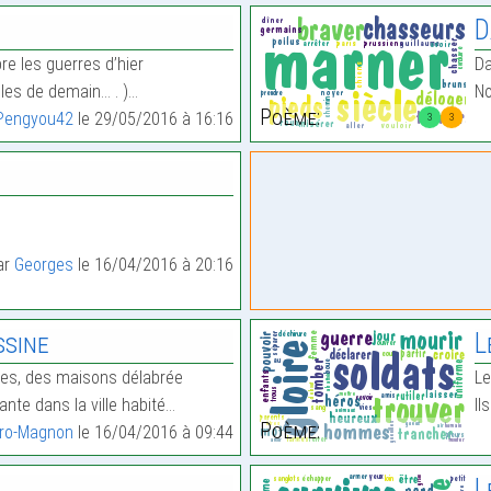
D
re les guerres d’hier
Da
elles de demain… . )…
No
Poème:
Pengyou42
le 29/05/2016 à 16:16
3
3
par
Georges
le 16/04/2016 à 20:16
ssine
L
ires, des maisons délabrée
Le
ante dans la ville habité…
Il
Poème:
ro-Magnon
le 16/04/2016 à 09:44
L