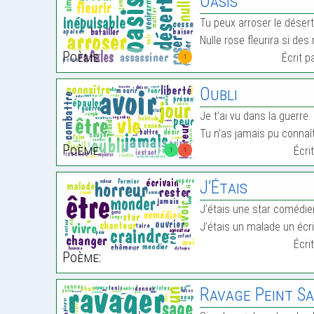
Oasis
Tu peux arroser le déser
Nulle rose fleurira si de
Poème:
Écrit p
1
Oubli
Je t’ai vu dans la guerre. 
Tu n’as jamais pu connaît
Poème:
Écri
1
1
J’Étais
J’étais une star comédie
J’étais un malade un écri
Écri
Poème:
Ravage Peint S