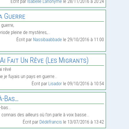
Écrit par
Isabelle L'anonyme
le 28/11/2016 à 20:24
a Guerre
 guerre,
riode pleine de mystères,…
Écrit par
Nassibaabbade
le 29/10/2016 à 11:00
’Ai Fait Un Rêve (Les Migrants)
ai rêvé
e je fuyais un pays en guerre…
Écrit par
Lisador
le 09/10/2016 à 10:54
à-Bas…
-bas…
 connais des ailleurs où l’on parle à voix basse…
Écrit par
Dédéfrancis
le 13/07/2016 à 13:42