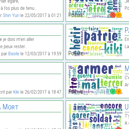
hair égaré,
Je
 l’os plus de tenu…
Po
Poème:
ar
Shin Yuri
le 22/05/2017 à 01:21
1
1
P
e je dois m’en aller
En
ne peux rester…
La
Poème:
t par
Basile
le 12/03/2017 à 19:59
M
C’
Ar
Poème:
crit par
Kiki
le 26/02/2017 à 18:47
3
4
a Mort
U
T’
A 