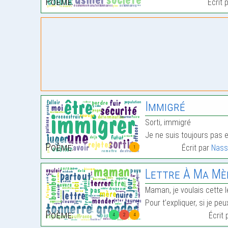
Poème:
Écrit 
Immigré
Sorti, immigré
Je ne suis toujours pas 
Poème:
Écrit par
Nass
1
Lettre À Ma Mère «
Maman, je voulais cette l
Pour t’expliquer, si je p
Poème:
Écrit
4
2
4