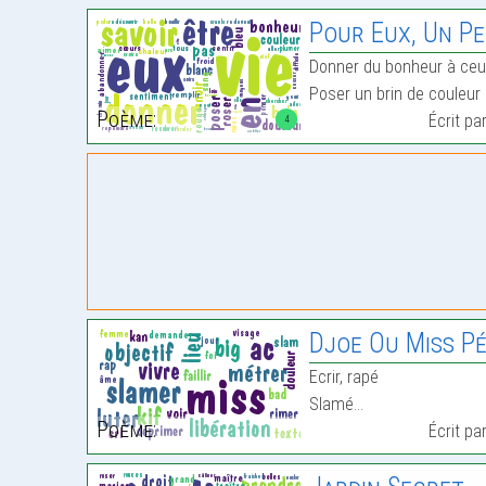
Pour Eux, Un P
Donner du bonheur à ceux
Poser un brin de couleur 
Poème:
Écrit pa
4
Djoe Ou Miss Pé
Ecrir, rapé
Slamé…
Poème:
Écrit pa