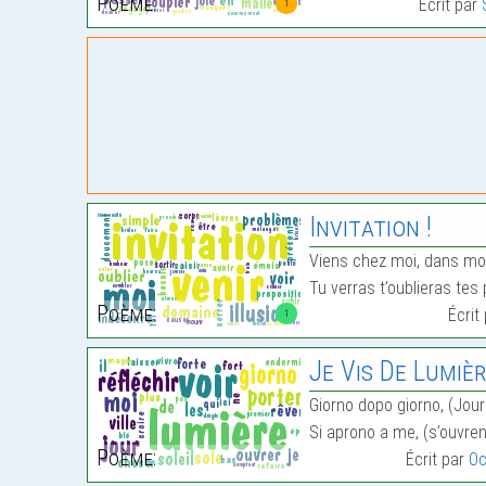
Poème:
Écrit par
1
Invitation !
Viens chez moi, dans m
Tu verras t’oublieras tes
Poème:
Écrit
1
Je Vis De Lumiè
Giorno dopo giorno, (Jour
Si aprono a me, (s’ouvre
Poème:
Écrit par
O