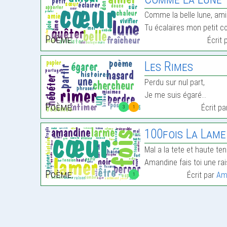
Comme la belle lune, am
Tu écalaires mon petit c
Poème:
Écrit 
Les Rimes
Perdu sur nul part,
Je me suis égaré…
Poème:
Écrit p
3
1
100fois La Lame 
Mal a la tete et haute te
Amandine fais toi une ra
Poème:
Écrit par
Am
1