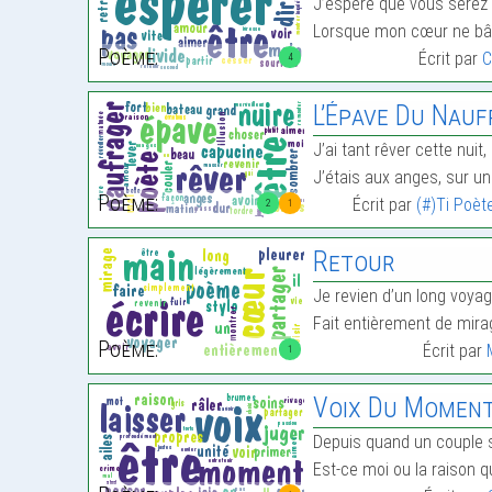
J’espère que vous serez 
Lorsque mon cœur ne bâ
Poème:
Écrit par
C
4
L’Épave Du Nau
J’ai tant rêver cette nuit,
J’étais aux anges, sur un
Poème:
Écrit par
(#)Ti Poèt
2
1
Retour
Je revien d’un long voya
Fait entièrement de mir
Poème:
Écrit par
1
Voix Du Momen
Depuis quand un couple s
Est-ce moi ou la raison q