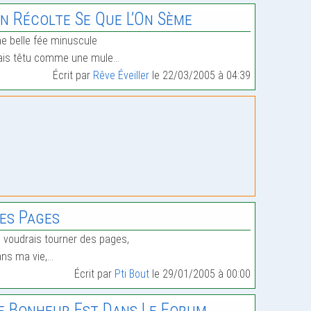
n Récolte Se Que L’On Sème
e belle fée minuscule
ais têtu comme une mule…
Écrit par
Rêve Éveiller
le 22/03/2005 à 04:39
es Pages
 voudrais tourner des pages,
ns ma vie,…
Écrit par
Pti Bout
le 29/01/2005 à 00:00
e Bonheur Est Dans Le Forum