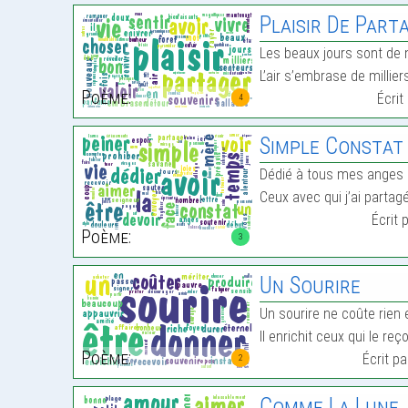
Plaisir De Part
Les beaux jours sont de 
L’air s’embrase de millie
Poème:
Écrit
4
Simple Constat
Dédié à tous mes anges q
Ceux avec qui j’ai partag
Écrit 
Poème:
3
Un Sourire
Un sourire ne coûte rien 
Il enrichit ceux qui le reç
Poème:
Écrit p
2
Comme La Lune