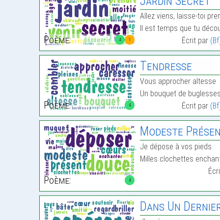
Jardin Secret
Allez viens, laisse-toi pr
Il est temps que tu déco
Poème:
Écrit par
(Bf
4
1
Tendresse
Vous approcher altesse
Un bouquet de buglesse
Poème:
Écrit par
(Bf
4
Modeste Prése
Je dépose à vos pieds
Milles clochettes encha
Écr
Poème:
4
Dans Un Dernie