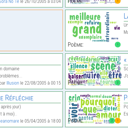
Poème:
Sora No Te
le 26/10/2005 à 03:04
1
L
Un
Ma
Poème:
1
«
on domaine
Sc
 problèmes.…
J’
Poème:
 par
Illusion
le 22/08/2005 à 00:15
2
re Réfléchie
P
 après jour)
Po
nt à moi)…
Es
Poème:
ceanomare
le 05/04/2005 à 18:00
2
1