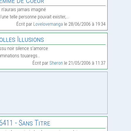
emme De Coeur
 n’aurais jamais imaginé
’une telle personne pouvait exister,…
Écrit par
Lovelovemanga
le 28/06/2006 à 19:34
olles Illusions
ssu noir silence s’amorce
luminations touaregs…
Écrit par
Sheron
le 21/05/2006 à 11:37
6411 - Sans Titre