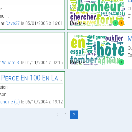
ie
Ch
œur,…
C’
Poème:
par
Dave37
le 05/01/2005 à 16:01
1
1
M
Qu
Es
Poème:
ar
William B.
le 01/11/2004 à 02:15
1
Perce En 100 En Larme
nsion
ison…
andine (U)
le 05/10/2004 à 19:12
0
1
2