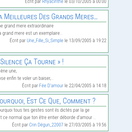
Écrit par
Rhyacinthe
le 03/10/2005 à 00:00
a Meilleures Des Grands Meres…
e grand mere extraordinaire
 grand mere est un exemplaire…
Écrit par
Une_Fille_Si_Simple
le 13/09/2005 à 19:22
 Silence Ça Tourne » !
ène une,
ose enfin te voler un baiser,…
Écrit par
Fée D'amour
le 22/04/2005 à 14:18
ourquoi, Est Ce Que, Comment ?
urquoi tous tes gestes sont ils dictés par la ge
t ce normal que ton être entier déborde d’amour …
Écrit par
Crin Dégun_22007
le 27/03/2005 à 19:56