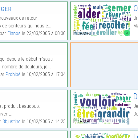
ager
O
nouveaux de retour
Un
rs de senteurs qui nous e…
M
Poème:
 par
Elanos
le 23/03/2005 à 00:00
3
ui depuis le début m’souti
é nombre de douleurs, joi…
par
Prohibé
le 10/02/2005 à 17:04
D
et produit beaucoup,
Je
oivent,…
Da
Poème:
ar
Bbjustine
le 10/02/2005 à 14:25
L