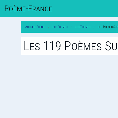
Poème-Fr
Ance
Accueil Poesie
Les Poemes
Les Themes
Les Poemes Sur
Les 119 Poèmes Su