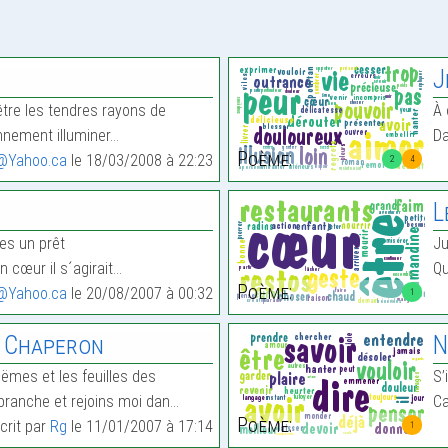
»
J
être les tendres rayons de
À 
ennement illuminer…
Da
Poème:
@Yahoo.ca
le 18/03/2008 à 22:23
2
4
L
ses un prêt
Ju
n cœur il s´agirait…
Qu
Poème:
@Yahoo.ca
le 20/08/2007 à 00:32
1
t Chaperon
N
oëmes et les feuilles des
S’
branche et rejoins moi dan…
Ca
Poème:
crit par
Rg
le 11/01/2007 à 17:14
1