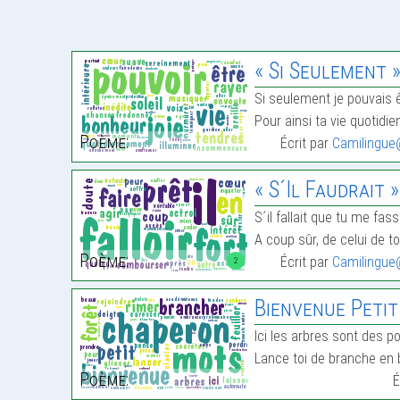
« Si Seulement 
Si seulement je pouvais 
Pour ainsi ta vie quotidi
Poème:
Écrit par
Camilingue
« S´Il Faudrait »
S´il fallait que tu me fas
A coup sûr, de celui de to
Poème:
Écrit par
Camilingue
2
Bienvenue Peti
Ici les arbres sont des p
Lance toi de branche en 
Poème:
É