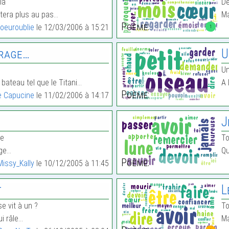
la
De
tera plus au pas…
Ma
Poème:
oeuroublie
le 12/03/2006 à 15:21
1
frage…
U
Un
 bateau tel que le Titani…
A 
Poème:
e Capucine
le 11/02/2006 à 14:17
J
ge
To
age…
Qu
Poème:
Missy_Kally
le 10/12/2005 à 11:45
t
L
e vit à un ?
To
ui râle…
Ma