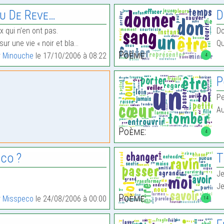
eu De Reve…
D
 qui n’en ont pas.
Do
sur une vie « noir et bla…
Qu
Poème:
r
Minouche
le 17/10/2006 à 08:22
4
P
Pe
Au
Poème:
4
co ?
T
Je
Je
Poème:
r
Misspeco
le 24/08/2006 à 00:00
14