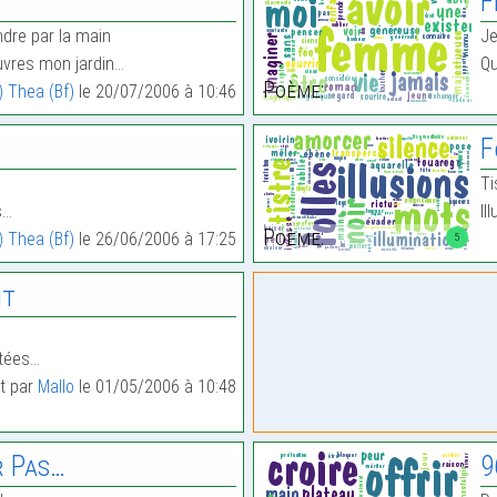
F
endre par la main
Je
uvres mon jardin…
Qu
Poème:
) Thea (Bf)
le 20/07/2006 à 10:46
F
Ti
s…
Il
Poème:
) Thea (Bf)
le 26/06/2006 à 17:25
5
nt
ntées…
it par
Mallo
le 01/05/2006 à 10:48
r Pas…
9