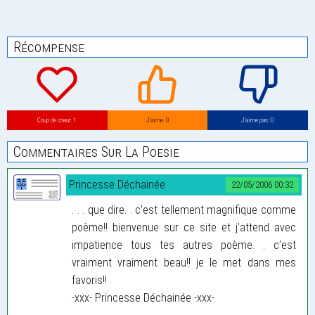
Récompense
Coup de coeur: 1
J’aime: 0
J’aime pas: 0
Commentaires Sur La Poesie
Princesse Déchainée
22/05/2006 00:32
. . . que dire. . c’est tellement magnifique comme
poème!! bienvenue sur ce site et j’attend avec
impatience tous tes autres poème. . c’est
vraiment vraiment beau!! je le met dans mes
favoris!!
-xxx- Princesse Déchainée -xxx-