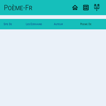
Poème-Fr
Site De
Les Ecrivains
Auteur
Poeme De
Poemes
Poetes
Abdel1982
Abdel1982