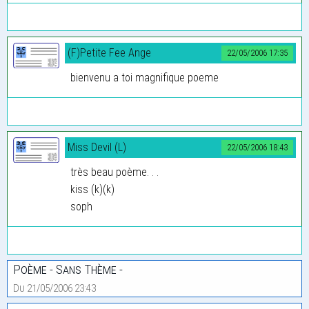
(F)Petite Fee Ange
22/05/2006 17:35
bienvenu a toi magnifique poeme
Miss Devil (L)
22/05/2006 18:43
très beau poème. . .
kiss (k)(k)
soph
Poème - Sans Thème -
Du 21/05/2006 23:43