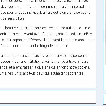
llions de personnes à travers le monde, transcendant les
du développement affecte la communication, les interactions
ue pour chaque individu. Derrière cette diversité se cache
 de sensibilités.
la beauté et la profondeur de l’expérience autistique. Il met
ntrer ceux qui vivent avec l’autisme, mais aussi la manière
ails, leur capacité à s’émerveiller devant les petites choses et
léments qui contribuent à forger leur identité.
 et une compréhension plus profondes envers les personnes
 Douceur » est une invitation à voir le monde à travers leurs
ence, et à embrasser la diversité qui enrichit notre société.
umaines, unissant tous ceux qui souhaitent apprendre,