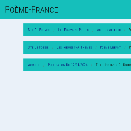
Poème-Fr
Ance
Site De Poemes
Les Ecrivains Poetes
Auteur Albertb
P
Site De Poesie
Les Poemes Par Themes
Poeme Enfant
P
Accueil
Publication Du 17/11/2024
Texte Horizon De Dou