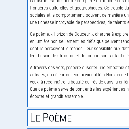
L’autisme est un spectre complexe qui touche des mi
frontières culturelles et géographiques. Ce trouble 
sociales et le comportement, souvent de manière uniq
une richesse incroyable de perspectives, de talents et
Ce poème, « Horizon de Douceur », cherche à explorer 
en lumière non seulement les défis que peuvent renco
dont ils perçoivent le monde. Leur sensibilité aux dét
leur besoin de structure et de routine sont autant d’é
À travers ces vers, j’espére susciter une empathie
autistes, en célébrant leur individualité. « Horizon de
yeux, à reconnaître la beauté qui réside dans la différ
Que ce poème serve de pont entre les expériences h
écouter et grandir ensemble.
Le Poème