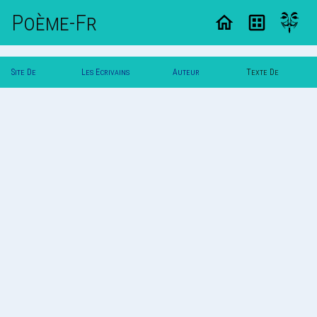
Poème-Fr
Site De
Les Ecrivains
Auteur
Texte De
Poemes
Poetes
Albertb
Albertb