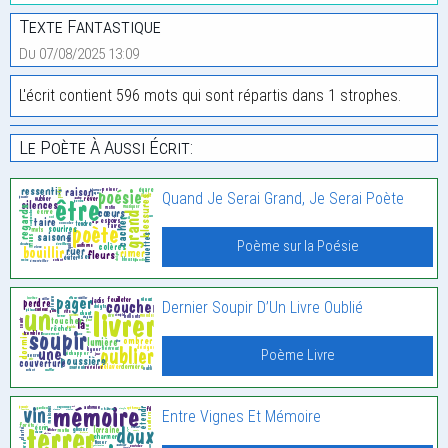
Texte Fantastique
Du 07/08/2025 13:09
L'écrit contient 596 mots qui sont répartis dans 1 strophes.
Le Poète À Aussi Écrit:
Quand Je Serai Grand, Je Serai Poète
Poème sur la Poésie
Dernier Soupir D’Un Livre Oublié
Poème Livre
Entre Vignes Et Mémoire