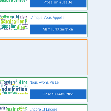
Prose sur la Beauté
L’Afrique Vous Appelle
Slam sur l'Admiration
Nous Avons Vu Le
Prose sur l'Admiration
Encore Et Encore