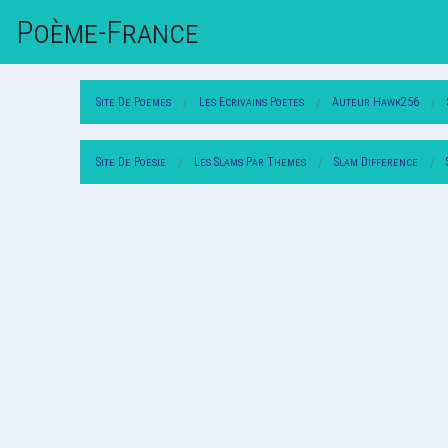
Poème-Fr
Ance
Site De Poemes
Les Ecrivains Poetes
Auteur Hawk256
Site De Poesie
Les Slams Par Themes
Slam Difference