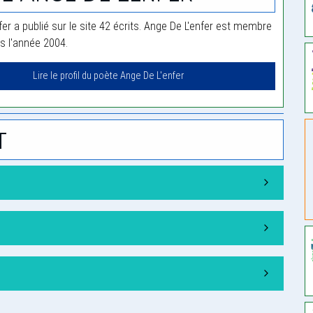
er a publié sur le site 42 écrits. Ange De L'enfer est membre
is l'année 2004.
Lire le profil du poète Ange De L'enfer
t