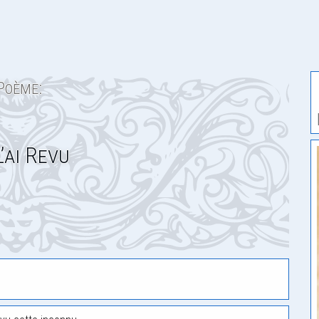
Poème:
L’ai Revu