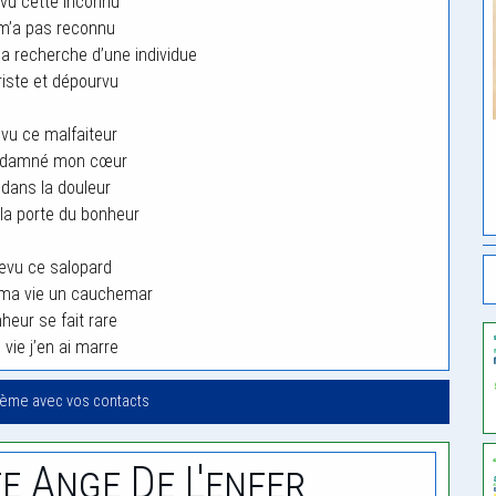
revu cette inconnu
e m’a pas reconnu
a la recherche d’une individue
triste et dépourvu
revu ce malfaiteur
ndamné mon cœur
 dans la douleur
 la porte du bonheur
 revu ce salopard
e ma vie un cauchemar
heur se fait rare
 vie j’en ai marre
oème avec vos contacts
e Ange De L'enfer