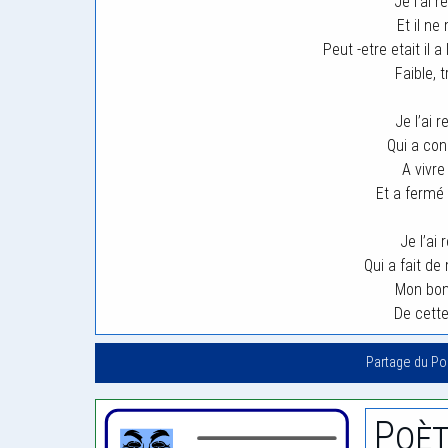
Je l’ai 
Et il n
Peut -etre etait il 
Faible, 
Je l’ai 
Qui a co
A vivre
Et a fermé
Je l’ai
Qui a fait d
Mon bon
De cette
Partage du P
Poèt