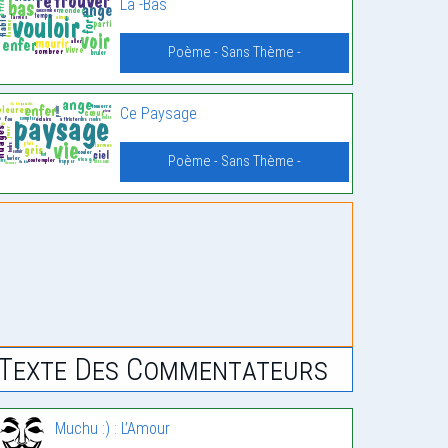
La -Bas
Poème - Sans Thème -
Ce Paysage
Poème - Sans Thème -
Texte Des Commentateurs
Muchu :) : L’Amour