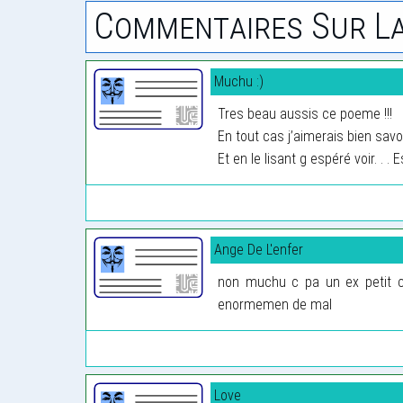
Commentaires Sur La
Muchu :)
Tres beau aussis ce poeme !!!
En tout cas j’aimerais bien savo
Et en le lisant g espéré voir. . .
Ange De L'enfer
non muchu c pa un ex petit c
enormemen de mal
Love