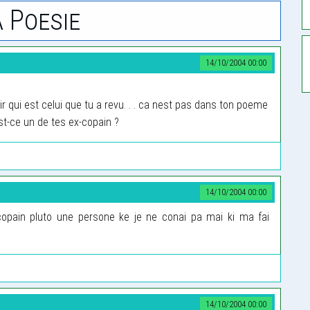
 Poesie
14/10/2004 00:00
ir qui est celui que tu a revu. . . ca nest pas dans ton poeme
 Est-ce un de tes ex-copain ?
14/10/2004 00:00
opain pluto une persone ke je ne conai pa mai ki ma fai
14/10/2004 00:00