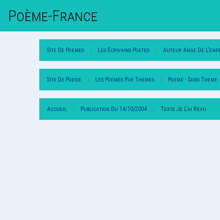
Poème-Fr
Ance
Site De Poemes
Les Ecrivains Poetes
Auteur Ange De L'enf
Site De Poesie
Les Poemes Par Themes
Poeme - Sans Theme 
Accueil
Publication Du 14/10/2004
Texte Je L'ai Revu