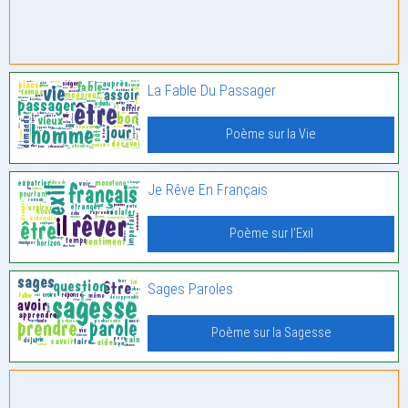
La Fable Du Passager
Poème sur la Vie
Je Rêve En Français
Poème sur l'Exil
Sages Paroles
Poème sur la Sagesse