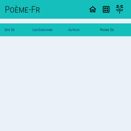
Poème-Fr
Site De
Les Ecrivains
Auteur
Poeme De
Poemes
Poetes
Antigone
Antigone