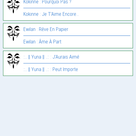
Kokinne : Pourquoi Pas ?
Kokinne : Je T’Aime Encore…
Ewilan : Rêve En Papier
Ewilan : Âme À Part
::.. || Yuna || ..:: : J’Aurais Aimé
::.. || Yuna || ..:: : Peut Importe