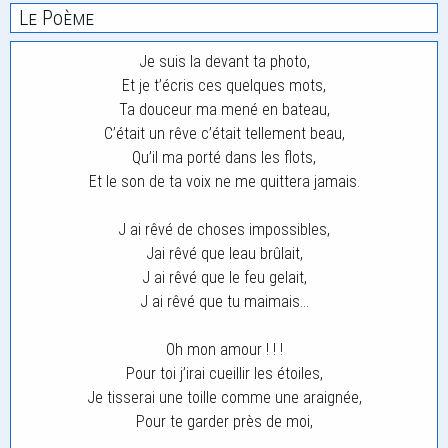
Le Poème
Je suis la devant ta photo,
Et je t’écris ces quelques mots,
Ta douceur ma mené en bateau,
C’était un rêve c’était tellement beau,
Qu’il ma porté dans les flots,
Et le son de ta voix ne me quittera jamais.
J ai rêvé de choses impossibles,
Jai rêvé que leau brûlait,
J ai rêvé que le feu gelait,
J ai rêvé que tu maimais…
Oh mon amour ! ! !
Pour toi j’irai cueillir les étoiles,
Je tisserai une toille comme une araignée,
Pour te garder près de moi,