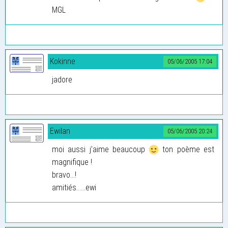
MGL
Kokinne
05/06/2005 17:04
jadore
Ewilan
05/06/2005 20:24
moi aussi j’aime beaucoup
ton poème est
magnifique !
bravo...!
amitiés......ewi