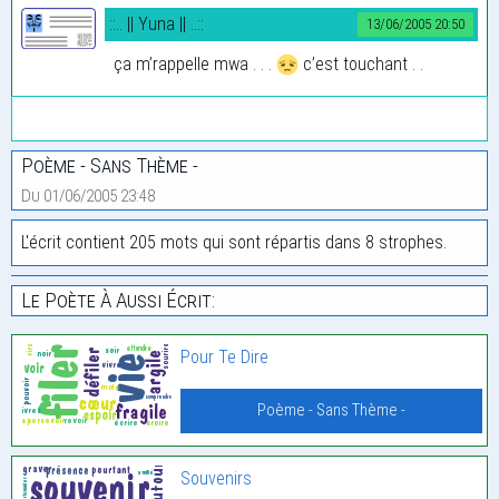
::.. || Yuna || ..::
13/06/2005 20:50
ça m’rappelle mwa . . .
c’est touchant . .
Poème - Sans Thème -
Du 01/06/2005 23:48
L'écrit contient 205 mots qui sont répartis dans 8 strophes.
Le Poète À Aussi Écrit:
Pour Te Dire
Poème - Sans Thème -
Souvenirs