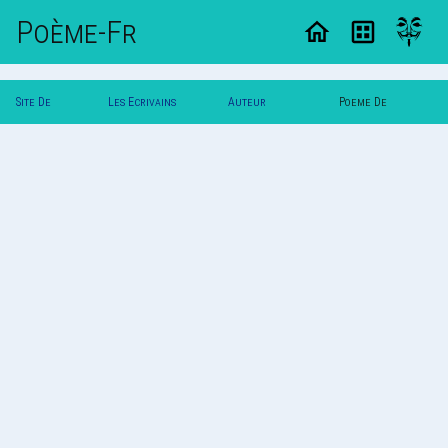
Poème-Fr
Site De
Les Ecrivains
Auteur
Poeme De
Poemes
Poetes
Aurelie(U)
Aurelie(U)