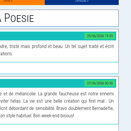
J’aime: 0
J’aime pas: 0
 Poesie
25/06/2026 19:33
re, triste mais profond et beau. Un tel sujet traité et écrit
ations.
27/06/2026 00:30
e et de mélancolie. La grande faucheuse est notre ennemi
iter hélas. La vie est une belle création qui finit mal… Un
crit débordant de sensibilité. Bravo doublement Bernadette,
ton style habituel. Bon week-end bisous!