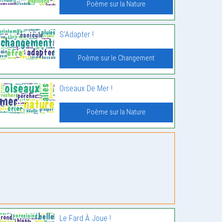
Poème sur la Nature
S’Adapter !
Poème sur le Changement
Oiseaux De Mer !
Poème sur la Nature
Le Fard À Joue !