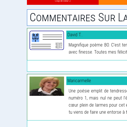
Coup de coeur: 2
Commentaires Sur La
David T...
Magnifique poème BO. C’est tend
avec finesse. Toutes mes félicit
Maricarmelle
Une poésie emplit de tendress
numéro 1, mais nul ne peut l’év
cœur plein de larmes pour cet é
tu viens de faire une entorse à 