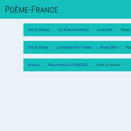
Poème-Fr
Ance
Site De Poemes
Les Ecrivains Poetes
Auteur Bo
Poeme
Site De Poesie
Les Poemes Par Themes
Poeme Mort
Poe
Accueil
Publication Du 25/06/2026
Texte Le Voyage !