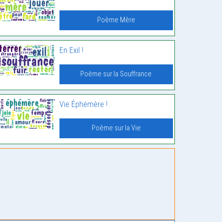
Poème Mère
En Exil !
Poème sur la Souffrance
Vie Éphémère !
Poème sur la Vie