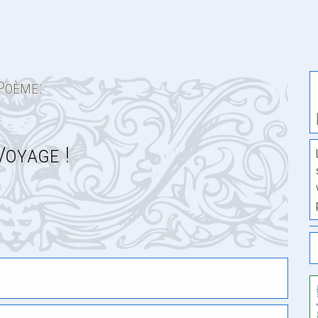
Poème:
Voyage !