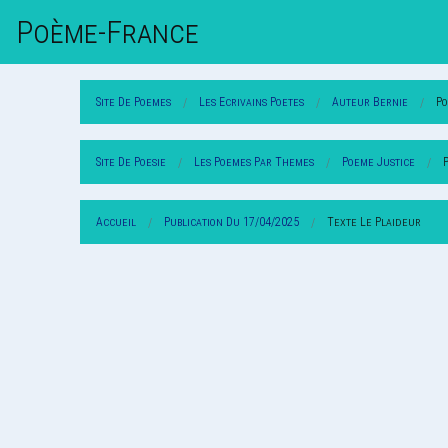
Poème-Fr
Ance
Site De Poemes
Les Ecrivains Poetes
Auteur Bernie
Po
Site De Poesie
Les Poemes Par Themes
Poeme Justice
Accueil
Publication Du 17/04/2025
Texte Le Plaideur