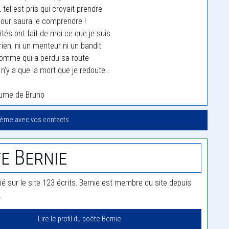
tel est pris qui croyait prendre
our saura le comprendre !
tés ont fait de moi ce que je suis
ien, ni un menteur ni un bandit
homme qui a perdu sa route
il n’y a que la mort que je redoute…
lume de Bruno
oème avec vos contacts
e Bernie
ié sur le site 123 écrits. Bernie est membre du site depuis
.
Lire le profil du poète Bernie