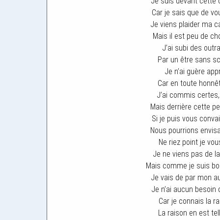
Je suis devant cette 
Car je sais que de vou
Je viens plaider ma c
Mais il est peu de ch
J’ai subi des outr
Par un être sans sc
Je n’ai guère app
Car en toute honnête
J’ai commis certes,
Mais derrière cette 
Si je puis vous conva
Nous pourrions envisag
Ne riez point je vou
Je ne viens pas de la
Mais comme je suis bon
Je vais de par mon au
Je n’ai aucun besoin 
Car je connais la 
La raison en est tel