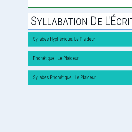
Syllabation De L'Écri
Syllabes Hyphénique: Le Plaideur
Phonétique : Le Plaideur
Syllabes Phonétique : Le Plaideur