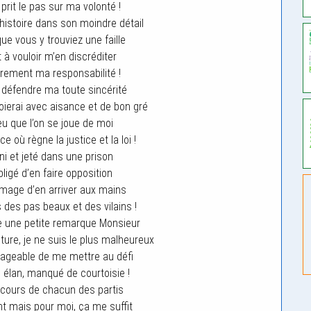
prit le pas sur ma volonté !
’histoire dans son moindre détail
e vous y trouviez une faille
 à vouloir m’en discréditer
rement ma responsabilité !
 défendre ma toute sincérité
oierai avec aisance et de bon gré
eu que l’on se joue de moi
 où règne la justice et la loi !
uni et jeté dans une prison
ligé d’en faire opposition
ommage d’en arriver aux mains
s des pas beaux et des vilains !
e une petite remarque Monsieur
ture, je ne suis le plus malheureux
visageable de me mettre au défi
élan, manqué de courtoisie !
iscours de chacun des partis
nt mais pour moi, ça me suffit