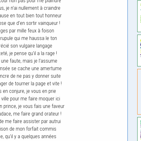
cour non pas pour me plaindre
s, je n’ai nullement à craindre
ause en tout bien tout honneur
ose que d’en sortir vainqueur !
ages par mille feux à foison
rupule qui me haussa le ton
récié son vulgaire langage
té, je pense qu’il a la rage !
 une faute, mais je l’assume
pensée se cache une amertume
incre de ne pas y donner suite
er de tourner la page et vite !
s en conjure, je vous en prie
 ville pour me faire moquer ici
 prince, je vous fais une faveur
dace, me faire grand orateur !
de me faire assister par autrui
raison de mon forfait commis
le, qu’il y a quelques années