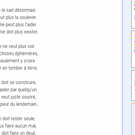
le le sait désormais
ut plus la soulever
e peut plus l’aider
e doit plus exister,
le ne veut plus voir
 choses éphémères,
 seulement y croire
r en tomber à terre,
e doit se construire,
aider par quelqu’un
e veut juste sourire,
 peur du lendemain,
le doit rester seule,
us faire aucun mal,
e doit faire un deuil,