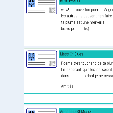
Rêve Éveiller
wow!!je trouve ton poème Magnif
les autres ne peuvent rien fair
ta plume est une merveille!
bravo petite fille;)
Mess Of Blues
Poème très touchant, de ta plu
En éspérant qu’elles ne soient
dans tes ecrits dont je ne cèss
Amitiée.
Archange St Michel