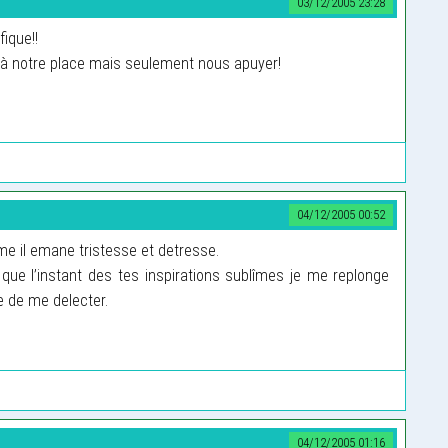
03/12/2005 23:28
ique!!
e à notre place mais seulement nous apuyer!
04/12/2005 00:52
me il emane tristesse et detresse.
 que l’instant des tes inspirations sublîmes je me replonge
e de me delecter.
04/12/2005 01:16