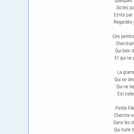
Quelques
Dictés p
Ecrits par
Regardés p
Ces petite
Cherchant
Qui bien 
Et qui ne 
La gramm
Qui se des
Qui ne t
Est celle
Petite Fil
Cherche e
Dans les d
Qui hurle 