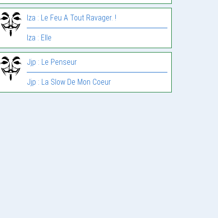
Iza : Le Feu A Tout Ravager. !
Iza : Elle
Jjp : Le Penseur
Jjp : La Slow De Mon Coeur