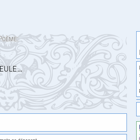
Poème:
eule…