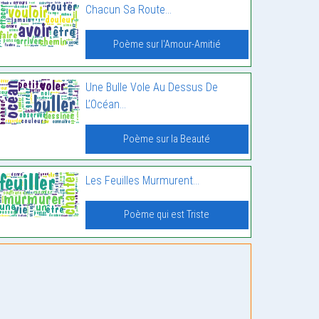
Chacun Sa Route…
Poème sur l'Amour-Amitié
Une Bulle Vole Au Dessus De
L’Océan…
Poème sur la Beauté
Les Feuilles Murmurent…
Poème qui est Triste