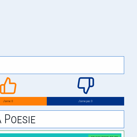
J’aime: 0
J’aime pas: 0
 Poesie