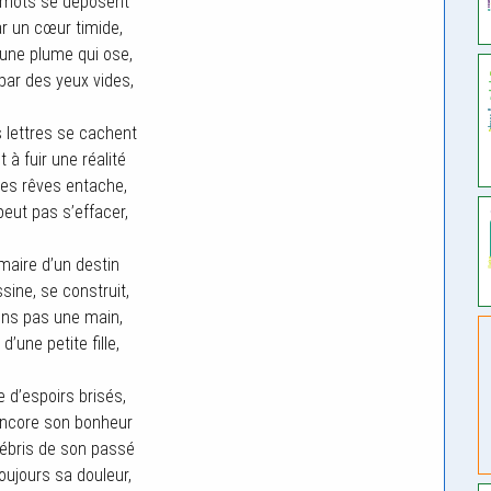
 mots se déposent
ar un cœur timide,
 une plume qui ose,
ar des yeux vides,
s lettres se cachent
 à fuir une réalité
des rêves entache,
peut pas s’effacer,
aire d’un destin
sine, se construit,
iens pas une main,
 d’une petite fille,
le d’espoirs brisés,
ncore son bonheur
ébris de son passé
toujours sa douleur,