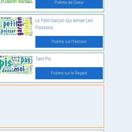
Poème de Coeur
Le Petit Garçon Qui Aimait Les
Poissons.
Poème sur l'Histoire
Tant Pis…
Poème sur le Regard