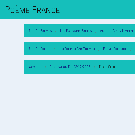
Poème-Fr
Ance
Site De Poemes
Les Ecrivains Poetes
Auteur Cindy Limpens
Site De Poesie
Les Poemes Par Themes
Poeme Solitude
Accueil
Publication Du 03/12/2005
Texte Seule...