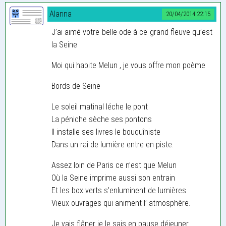
Alanna
20/04/2014 22:15
J’ai aimé votre belle ode à ce grand fleuve qu’est
la Seine
Moi qui habite Melun , je vous offre mon poème
Bords de Seine
Le soleil matinal léche le pont
La péniche sèche ses pontons
Il installe ses livres le bouquîniste
Dans un rai de lumière entre en piste.
Assez loin de Paris ce n’est que Melun
Où la Seine imprime aussi son entrain
Et les box verts s’enluminent de lumières
Vieux ouvrages qui animent l’ atmosphère.
Je vais flâner je le sais en pause déjeuner