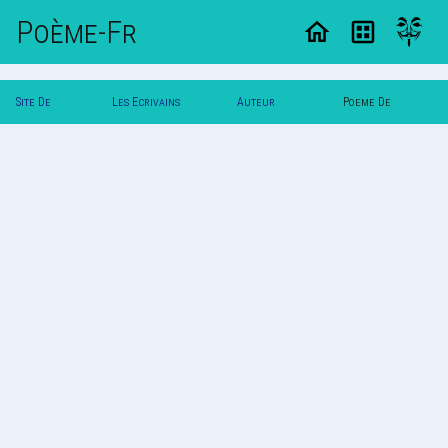
Poème-Fr
Site De
Les Ecrivains
Auteur
Poeme De
Poemes
Poetes
Coburitc
Coburitc