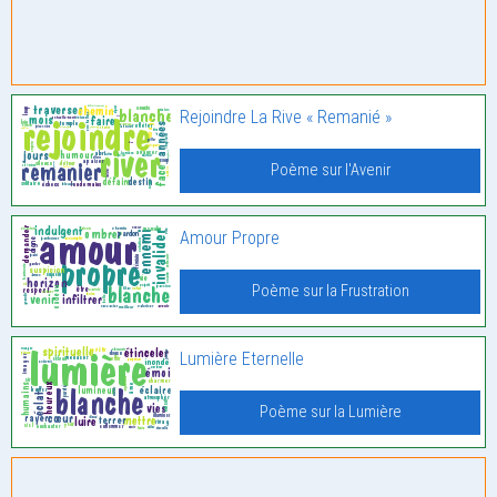
Rejoindre La Rive « Remanié »
Poème sur l'Avenir
Amour Propre
Poème sur la Frustration
Lumière Eternelle
Poème sur la Lumière