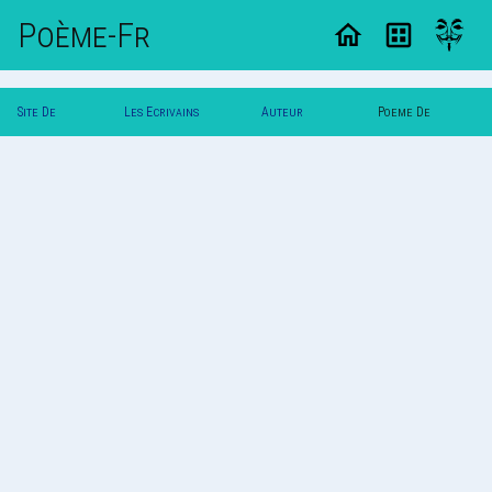
Poème-Fr
Site De
Les Ecrivains
Auteur
Poeme De
Poemes
Poetes
Blanche
Blanche