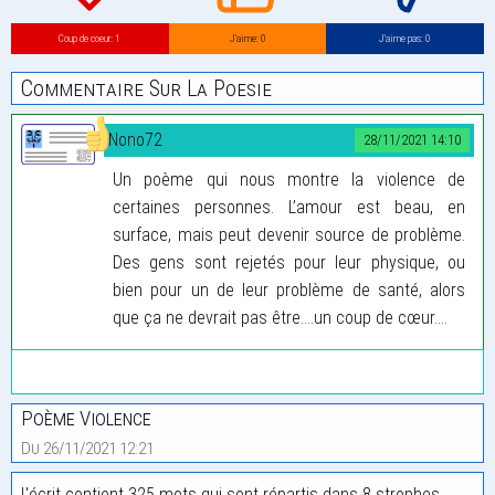
Coup de coeur: 1
J’aime: 0
J’aime pas: 0
Commentaire Sur La Poesie
Nono72
28/11/2021 14:10
Un poème qui nous montre la violence de
certaines personnes. L’amour est beau, en
surface, mais peut devenir source de problème.
Des gens sont rejetés pour leur physique, ou
bien pour un de leur problème de santé, alors
que ça ne devrait pas être....un coup de cœur....
Poème Violence
Du 26/11/2021 12:21
L'écrit contient 325 mots qui sont répartis dans 8 strophes.