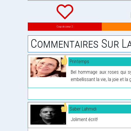
Coup de coeur: 2
Commentaires Sur La
Printemps
Bel hommage aux roses qui sym
embellissant la vie, la joie et l
Saber Lahmidi
Joliment écrit!