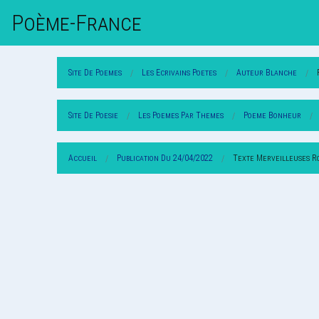
Poème-Fr
Ance
Site De Poemes
Les Ecrivains Poetes
Auteur Blanche
Site De Poesie
Les Poemes Par Themes
Poeme Bonheur
Accueil
Publication Du 24/04/2022
Texte Merveilleuses R