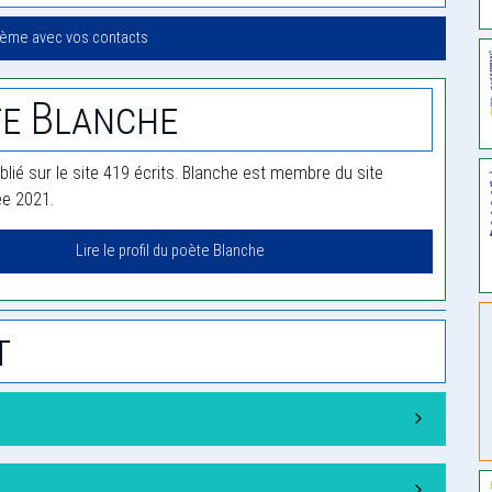
oème avec vos contacts
e Blanche
blié sur le site 419 écrits. Blanche est membre du site
ée 2021.
Lire le profil du poète Blanche
t