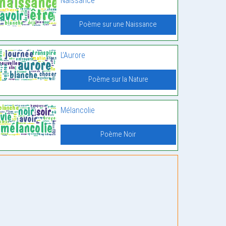
Naissance
Poème sur une Naissance
L’Aurore
Poème sur la Nature
Mélancolie
Poème Noir