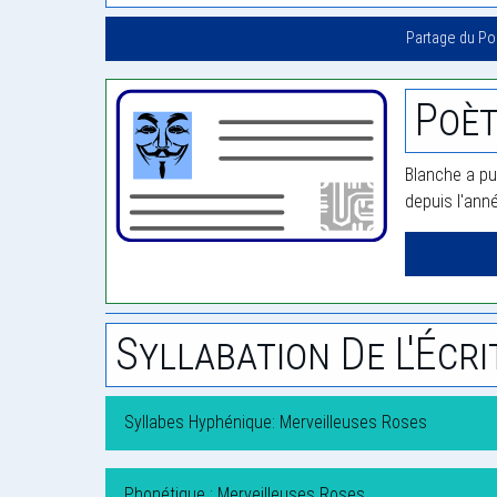
Partage du P
Poèt
Blanche a pu
depuis l'ann
Syllabation De L'Écri
Syllabes Hyphénique: Merveilleuses Roses
Phonétique : Merveilleuses Roses