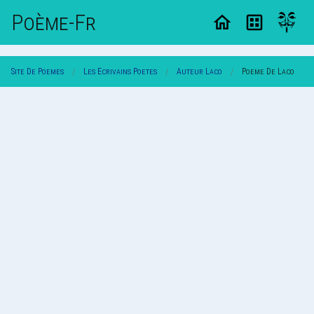
Poème-Fr
Site De Poemes
Les Ecrivains Poetes
Auteur Laco
Poeme De Laco