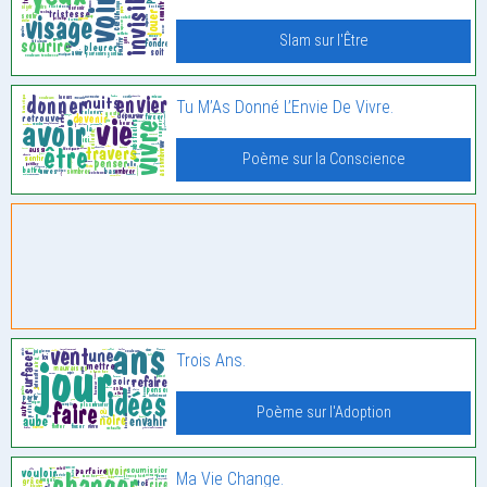
Slam sur l'Être
Tu M’As Donné L’Envie De Vivre.
Poème sur la Conscience
Trois Ans.
Poème sur l'Adoption
Ma Vie Change.