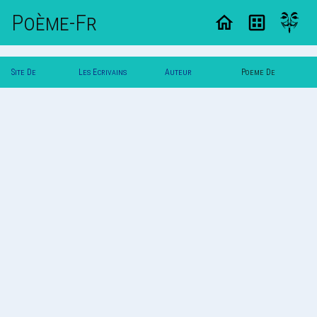
Poème-Fr
Site De
Les Ecrivains
Auteur
Poeme De
Poemes
Poetes
Corbeaux
Corbeaux