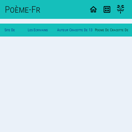
Poème-Fr
Site De
Les Ecrivains
Auteur Cracotte De 13
Poeme De Cracotte De
Poemes
Poetes
Ans
13 Ans