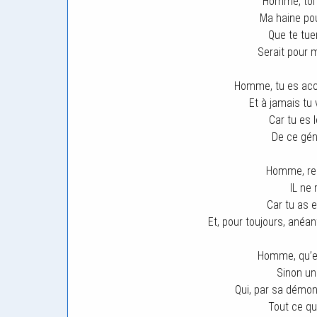
Homme, toi 
Ma haine pou
Que te tuer
Serait pour mo
Homme, tu es accus
Et à jamais tu 
Car tu es 
De ce gén
Homme, reg
IL ne 
Car tu as 
Et, pour toujours, anéan
Homme, qu’e
Sinon un
Qui, par sa démon
Tout ce qui