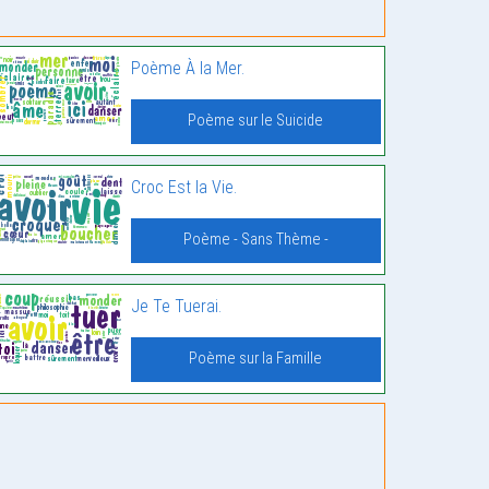
Poème À la Mer.
Poème sur le Suicide
Croc Est la Vie.
Poème - Sans Thème -
Je Te Tuerai.
Poème sur la Famille