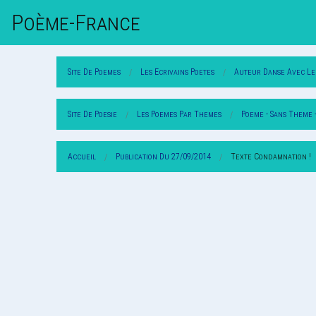
Poème-Fr
Ance
Site De Poemes
Les Ecrivains Poetes
Auteur Danse Avec L
Site De Poesie
Les Poemes Par Themes
Poeme - Sans Theme 
Accueil
Publication Du 27/09/2014
Texte Condamnation !