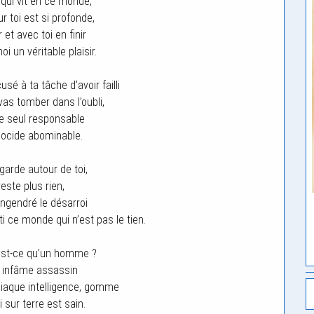
qui vit en ce monde,
r toi est si profonde,
 et avec toi en finir
i un véritable plaisir.
é à ta tâche d’avoir failli
vas tomber dans l’oubli,
le seul responsable
ocide abominable.
arde autour de toi,
reste plus rien,
engendré le désarroi
ti ce monde qui n’est pas le tien.
st-ce qu’un homme ?
 infâme assassin
iaque intelligence, gomme
 sur terre est sain.