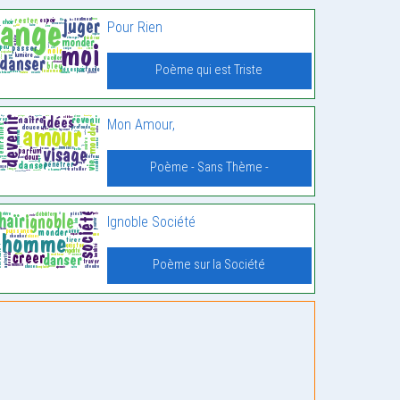
Pour Rien
Poème qui est Triste
Mon Amour,
Poème - Sans Thème -
Ignoble Société
Poème sur la Société