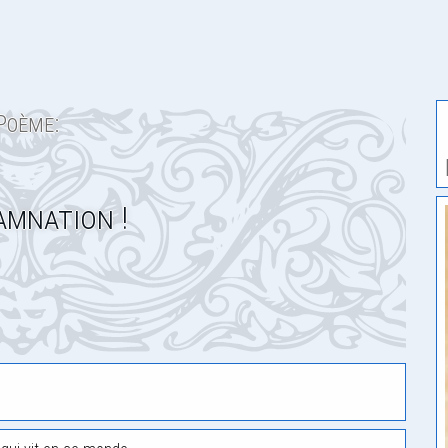
Poème:
mnation !