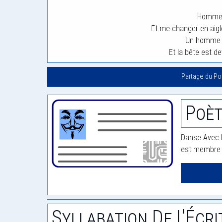
Homme j
Et me changer en aig
Un homme j
Et la bête est d
Partage du P
Poèt
Danse Avec L
est membre d
Syllabation De L'Écri