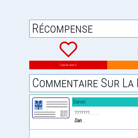
Récompense
Coup de coeur: 0
Commentaire Sur La 
Daniel
???????..........
Dan
....