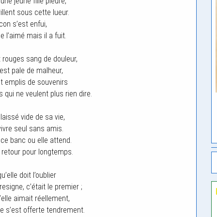
une jeune fille pleure,
llent sous cette lueur.
con s’est enfui,
 l’aimé mais il a fuit.
 rouges sang de douleur,
est pale de malheur,
t emplis de souvenirs
qui ne veulent plus rien dire.
laissé vide de sa vie,
 vivre seul sans amis.
 ce banc ou elle attend.
n retour pour longtemps.
u’elle doit l’oublier
esigne, c’était le premier ;
elle aimait réellement,
le s’est offerte tendrement.