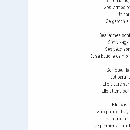
Sur un banc, 
Ses larmes bri
Un gar
Ce garcon elle
Ses larmes sont
Son visage 
Ses yeux son
Et sa bouche de mots 
Son cœur la 
Il est partit
Elle pleure sur
Elle attend so
Elle sais q
Mais pourtant s’y r
Le premier qu’
Le premier à qui el