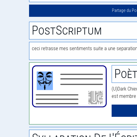
Partage du P
PostScriptum
ceci retrasse mes sentiments suite a une separation
Poèt
(U)Dark Chie
est membre d