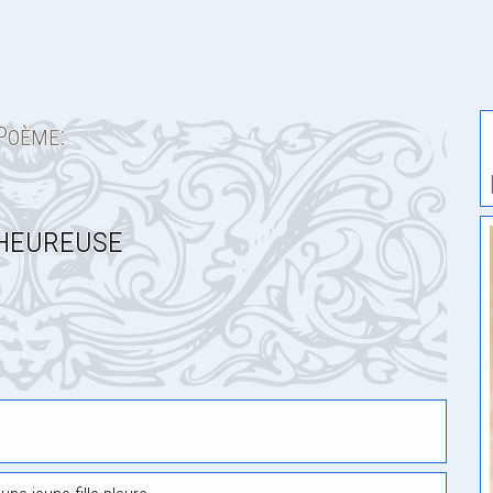
Poème:
heureuse