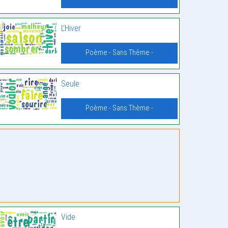
L’Hiver
Poème - Sans Thème -
Seule
Poème - Sans Thème -
Vide