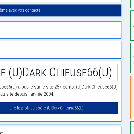
oème avec vos contacts
.
e (U)Dark Chieuse66(U)
use66(U) a publié sur le site 257 écrits. (U)Dark Chieuse66(U)
u site depuis l'année 2004.
Lire le profil du poète (U)Dark Chieuse66(U)