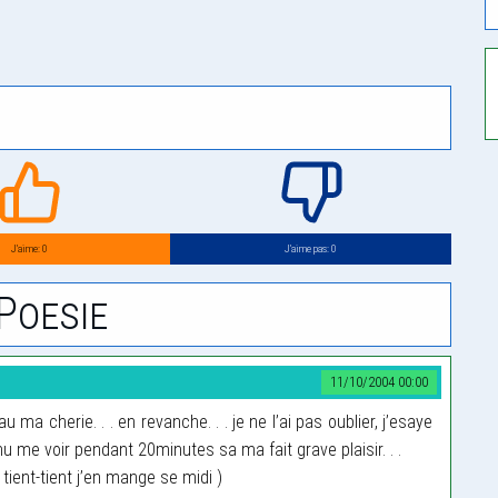
J’aime: 0
J’aime pas: 0
Poesie
11/10/2004 00:00
au ma cherie. . . en revanche. . . je ne l’ai pas oublier, j’esaye
nu me voir pendant 20minutes sa ma fait grave plaisir. . .
tient-tient j’en mange se midi )