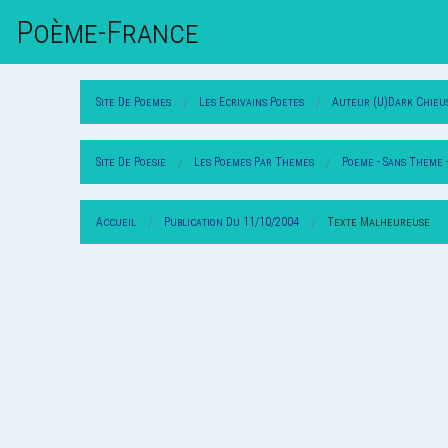
Poème-Fr
Ance
Site De Poemes
Les Ecrivains Poetes
Auteur (U)Dark Chieu
Site De Poesie
Les Poemes Par Themes
Poeme - Sans Theme 
Accueil
Publication Du 11/10/2004
Texte Malheureuse