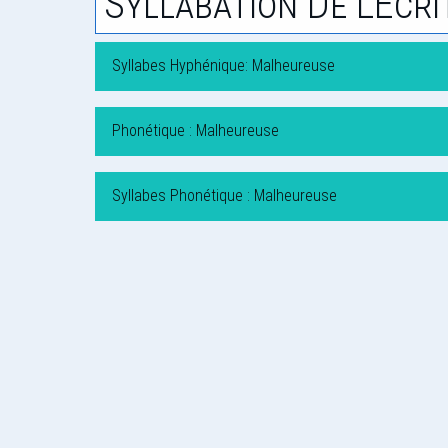
Syllabation De L'Écri
Syllabes Hyphénique: Malheureuse
Phonétique : Malheureuse
Syllabes Phonétique : Malheureuse