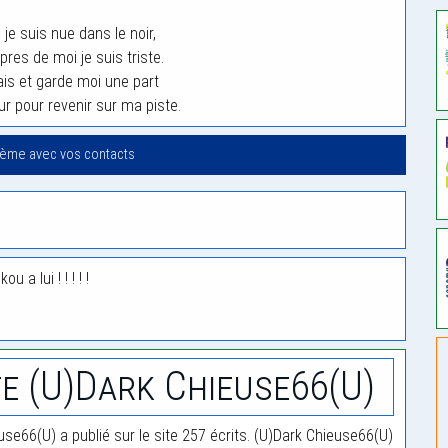
 je suis nue dans le noir,
res de moi je suis triste.
ais et garde moi une part
r pour revenir sur ma piste.
oème avec vos contacts
 a lui ! ! ! ! !
e (U)Dark Chieuse66(U)
use66(U) a publié sur le site 257 écrits. (U)Dark Chieuse66(U)