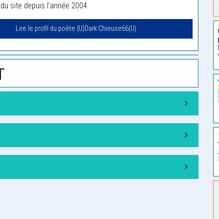
u site depuis l'année 2004.
Lire le profil du poète (U)Dark Chieuse66(U)
t