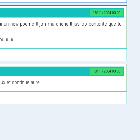
18/11/2004 00:00
 fai un new poeme !! jtm ma cherie !! jss tro contente que tu
nouuuuu
18/11/2004 00:00
oux et continue aurel