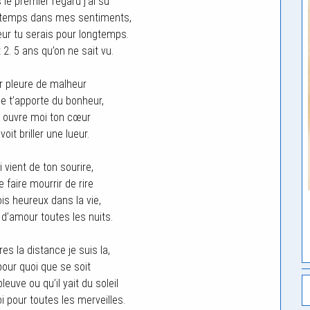
 le premier regard j’ai su
ngtemps dans mes sentiments,
r tu serais pour longtemps.
 2. 5 ans qu’on ne sait vu.
r pleure de malheur
je t’apporte du bonheur,
et ouvre moi ton cœur
voit briller une lueur.
 vient de ton sourire,
 faire mourrir de rire
is heureux dans la vie,
 d’amour toutes les nuits.
s la distance je suis la,
pour quoi que se soit
pleuve ou qu’il yait du soleil
i pour toutes les merveilles.