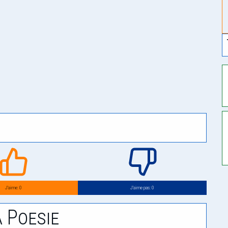
J’aime: 0
J’aime pas: 0
 Poesie