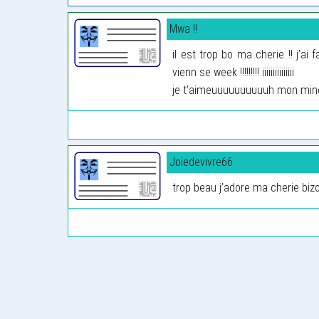
Mwa !!
il est trop bo ma cherie !! j’ai
vienn se week !!!!!!!!! iiiiiiiiiiiiiii
je t’aimeuuuuuuuuuuh mon mi
Joiedevivre66
trop beau j’adore ma cherie biz