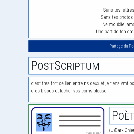
Sans tes lettres
Sans tes photos p
Ne m’oublie jam
Une part de ton cœu
Partage du P
PostScriptum
c’est tres fort ce lien entre ns deux et je tiens vmt bokou
gros bisous et lacher vos coms please
Poèt
(U)Dark Chie