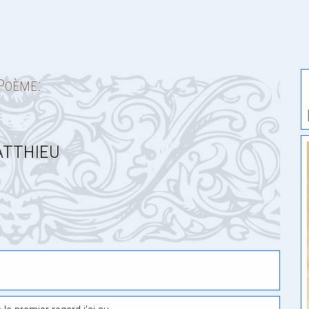
Poème:
tthieu