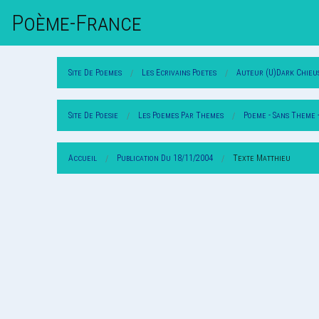
Poème-Fr
Ance
Site De Poemes
Les Ecrivains Poetes
Auteur (U)Dark Chieu
Site De Poesie
Les Poemes Par Themes
Poeme - Sans Theme 
Accueil
Publication Du 18/11/2004
Texte Matthieu