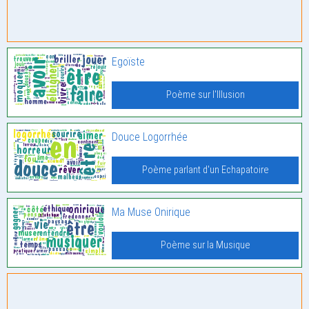
Egoïste
Poème sur l'Illusion
Douce Logorrhée
Poème parlant d'un Echapatoire
Ma Muse Onirique
Poème sur la Musique