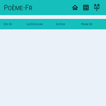
Poème-Fr
Site De
Les Ecrivains
Auteur
Poeme De
Poemes
Poetes
Delideal
Delideal