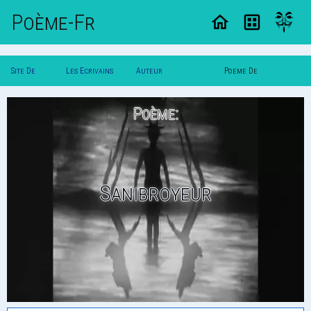
Poème-Fr
Site De
Les Ecrivains
Auteur
Poeme De
Poemes
Poetes
Dmt667Amzvchrist
Dmt667Amzvchrist
Poème:
Sanibroyeur