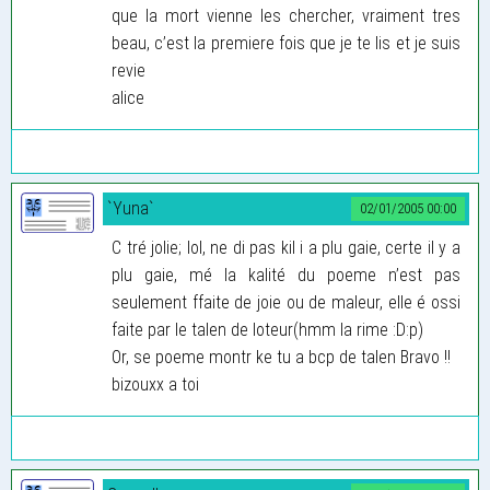
que la mort vienne les chercher, vraiment tres
beau, c’est la premiere fois que je te lis et je suis
revie
alice
`Yuna`
02/01/2005 00:00
C tré jolie; lol, ne di pas kil i a plu gaie, certe il y a
plu gaie, mé la kalité du poeme n’est pas
seulement ffaite de joie ou de maleur, elle é ossi
faite par le talen de loteur(hmm la rime :D:p)
Or, se poeme montr ke tu a bcp de talen Bravo !!
bizouxx a toi