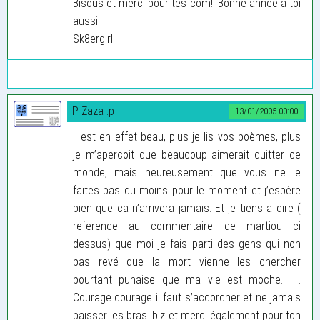
Bisous et merci pour tes com!! Bonne année à toi
aussi!!
Sk8ergirl
:P Zaza :p
13/01/2005 00:00
Il est en effet beau, plus je lis vos poèmes, plus
je m’apercoit que beaucoup aimerait quitter ce
monde, mais heureusement que vous ne le
faites pas du moins pour le moment et j’espère
bien que ca n’arrivera jamais. Et je tiens a dire (
reference au commentaire de martiou ci
dessus) que moi je fais parti des gens qui non
pas revé que la mort vienne les chercher
pourtant punaise que ma vie est moche. . .
Courage courage il faut s’accorcher et ne jamais
baisser les bras. biz et merci également pour ton