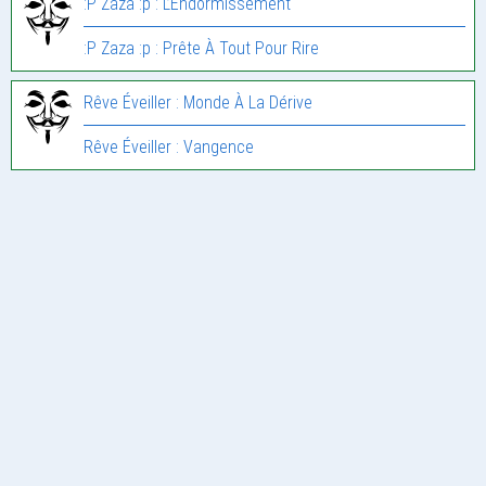
:P Zaza :p : L’Endormissement
:P Zaza :p : Prête À Tout Pour Rire
Rêve Éveiller : Monde À La Dérive
Rêve Éveiller : Vangence