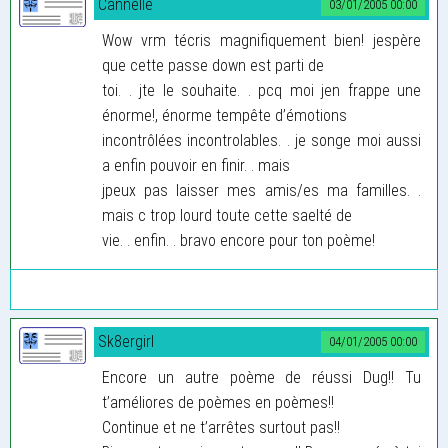
Cannelle
03/01/2005 00:00
Wow vrm técris magnifiquement bien! jespère
que cette passe down est parti de
toi. . jte le souhaite. . pcq moi jen frappe une
énorme!, énorme tempête d’émotions
incontrôlées incontrolables. . je songe moi aussi
a enfin pouvoir en finir. . mais
jpeux pas laisser mes amis/es ma familles. .
mais c trop lourd toute cette saelté de
vie. . enfin. . bravo encore pour ton poème!
Sk8ergirl
04/01/2005 00:00
Encore un autre poème de réussi Dug!! Tu
t’améliores de poèmes en poèmes!!
Continue et ne t’arrêtes surtout pas!!