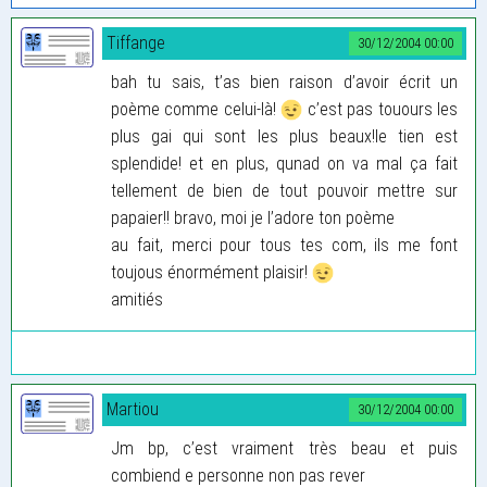
Tiffange
30/12/2004 00:00
bah tu sais, t’as bien raison d’avoir écrit un
poème comme celui-là!
c’est pas touours les
plus gai qui sont les plus beaux!le tien est
splendide! et en plus, qunad on va mal ça fait
tellement de bien de tout pouvoir mettre sur
papaier!! bravo, moi je l’adore ton poème
au fait, merci pour tous tes com, ils me font
toujous énormément plaisir!
amitiés
Martiou
30/12/2004 00:00
Jm bp, c’est vraiment très beau et puis
combiend e personne non pas rever