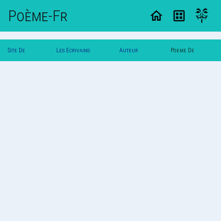
Poème-Fr
Site De
Les Ecrivains
Auteur
Poeme De
Poemes
Poetes
Yannou
Yannou