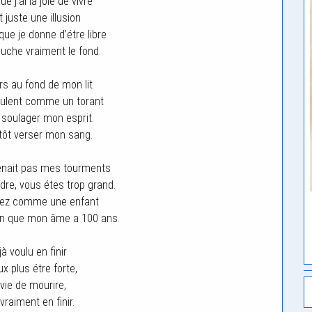
 j’ai la joie de vivre
 juste une illusion
ue je donne d’étre libre
ouche vraiment le fond.
rs au fond de mon lit
ulent comme un torant
soulager mon esprit.
ntôt verser mon sang.
nait pas mes tourments
re, vous étes trop grand.
tez comme une enfant
sion que mon âme a 100 ans.
jà voulu en finir
x plus étre forte,
nvie de mourire,
vraiment en finir.