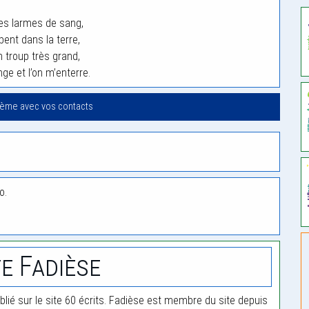
es larmes de sang,
bent dans la terre,
 troup très grand,
nge et l’on m’enterre.
oème avec vos contacts
o.
e Fadièse
blié sur le site 60 écrits. Fadièse est membre du site depuis