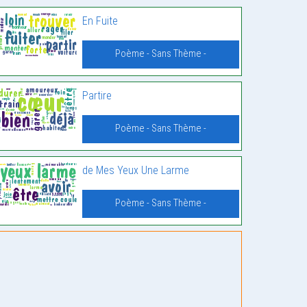
En Fuite
Poème - Sans Thème -
Partire
Poème - Sans Thème -
de Mes Yeux Une Larme
Poème - Sans Thème -