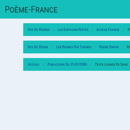
Poème-Fr
Ance
Site De Poemes
Les Ecrivains Poetes
Auteur Fadiese
P
Site De Poesie
Les Poemes Par Themes
Poeme Espoir
P
Accueil
Publication Du 31/01/2006
Texte Larmes De Sang