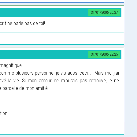
31/01/2006 20:27
rit ne parle pas de toi!
31/01/2006 22:25
e magnifique.
mme plusieurs personne, je vis aussi ceci. . . Mais moi j’ai
levé la vie. Si mon amour ne m’aurais pas retrouvé, je ne
e parcelle de mon amitié.
tion.