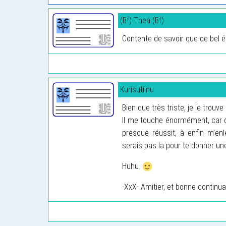
(Bf) Thea (Bf)
Contente de savoir que ce bel éc
Kurisutiinu
Bien que très triste, je le trouv
Il me touche énormément, car co
presque réussit, à enfin m’en
serais pas la pour te donner un
Huhu.
-XxX- Amitier, et bonne continua