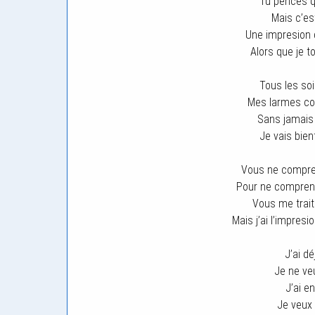
Tu pences que
Mais c’est
Une impresion q
Alors que je t
Tous les soi
Mes larmes co
Sans jamais 
Je vais bie
Vous ne compre
Pour ne comprend
Vous me trai
Mais j’ai l’impre
J’ai dé
Je ne veu
J’ai e
Je veux 