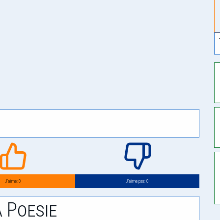
J’aime: 0
J’aime pas: 0
 Poesie