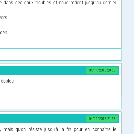
dans ces eaux troubles et nous retient jusqu’au dernier
ers ...
Eden
04/11/2013 20:50
réables.
04/11/2013 21:53
, mais qu’on résiste jusqu’à la fin pour en connaître le