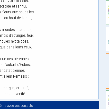
 semblant irréelles,
sordide et l’ennui,
s fleurs aux poubelles.
qu’au bout de la nuit,
 mondes interlopes,
rfois d’étranges feux,
bules nyctalopes.
sque dans leurs yeux,
 que ces pérennes,
s d’autant d’Hubris,
éripatéticiennes,
t à leur Némesis ;
st morgue, cruauté,
 cames et vanité.
oème avec vos contacts