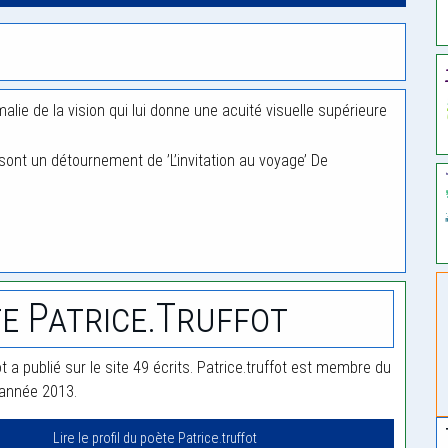
alie de la vision qui lui donne une acuité visuelle supérieure
rs sont un détournement de ’L’invitation au voyage’ De
e Patrice.truffot
ot a publié sur le site 49 écrits. Patrice.truffot est membre du
'année 2013.
Lire le profil du poète Patrice.truffot