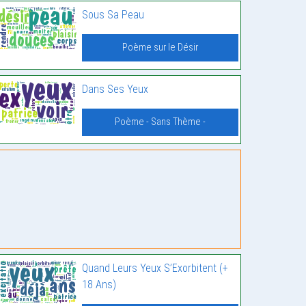
Sous Sa Peau
Poème sur le Désir
Dans Ses Yeux
Poème - Sans Thème -
Quand Leurs Yeux S’Exorbitent (+
18 Ans)