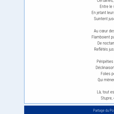
Certaines,
Entre le 
En jetant leur
Suintent jus
Au cœur des
Flamboient pa
De noctam
Reflétés ju
Péripéties
Déclinaison
Folies p
Qui mènen
Là, tout e
Stupre,
Partage du P