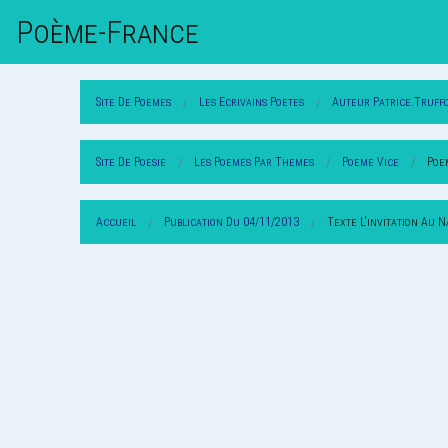
Poème-Fr
Ance
Site De Poemes
Les Ecrivains Poetes
Auteur Patrice.truff
Site De Poesie
Les Poemes Par Themes
Poeme Vice
Poe
Accueil
Publication Du 04/11/2013
Texte L'invitation Au 