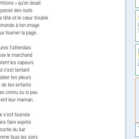
chtrons » qu’on disait
 passé des nuits
a tête et le cœur trouble
e monde à ton image
eux tourner la page…
res t’attendais
sse le marchand
tent les vapeurs
ol c’est tentant
blier tes pleurs
 de tes enfants
as connu ou si peu
èrent leur maman…
e s’est tournée
ns faire exprès
 sortie du bar
mme tous les soirs