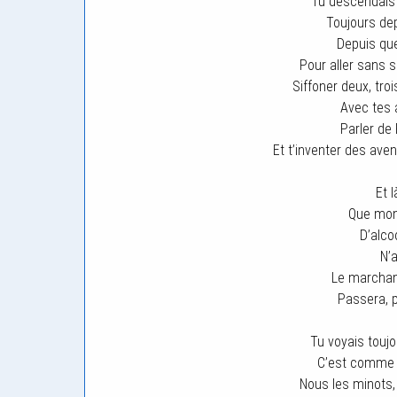
Tu descendais
Toujours dep
Depuis que
Pour aller sans 
Siffoner deux, troi
Avec tes 
Parler de
Et t’inventer des ave
Et l
Que mon
D’alco
N’
Le marchan
Passera, p
Tu voyais touj
C’est comme ç
Nous les minots,