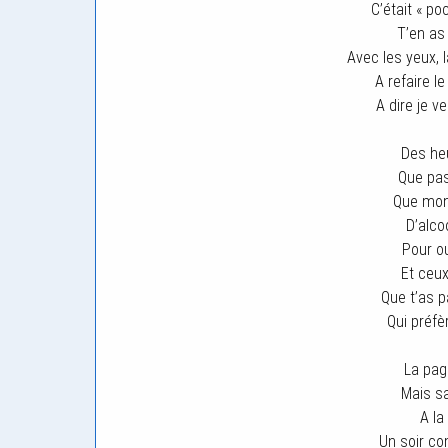
C’était « po
T’en as
Avec les yeux, l
A refaire l
A dire je v
Des heu
Que pa
Que mon
D’alco
Pour ou
Et ceux
Que t’as p
Qui préf
La pag
Mais sa
A la
Un soir co