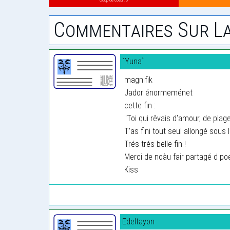
Commentaires Sur La
`Yuna`
magnifik
Jador énormeménet
cette fin :
"Toi qui rêvais d’amour, de pla
T’as fini tout seul allongé sous la
Trés trés belle fin !
Merci de noàu fair partagé d p
Kiss
Edeltayon