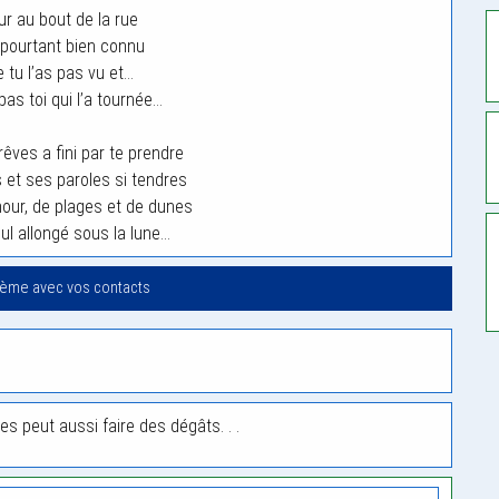
ur au bout de la rue
 pourtant bien connu
 tu l’as pas vu et…
pas toi qui l’a tournée…
êves a fini par te prendre
et ses paroles si tendres
mour, de plages et de dunes
eul allongé sous la lune…
oème avec vos contacts
s peut aussi faire des dégâts. . .