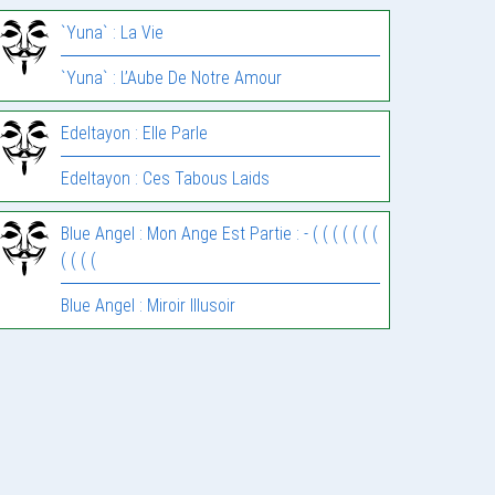
`Yuna` : La Vie
`Yuna` : L’Aube De Notre Amour
Edeltayon : Elle Parle
Edeltayon : Ces Tabous Laids
Blue Angel : Mon Ange Est Partie : - ( ( ( ( ( ( (
( ( ( (
Blue Angel : Miroir Illusoir