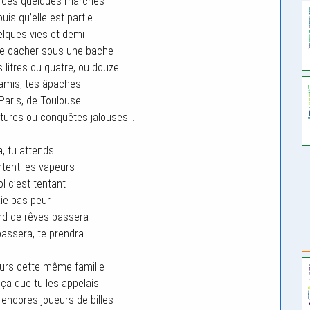
 ces quelques marches
uis qu’elle est partie
lques vies et demi
se cacher sous une bache
s litres ou quatre, ou douze
amis, tes âpaches
 Paris, de Toulouse
ntures ou conquêtes jalouses…
à, tu attends
tent les vapeurs
ol c’est tentant
aie pas peur
d de rêves passera
assera, te prendra
ours cette même famille
a que tu les appelais
 encores joueurs de billes