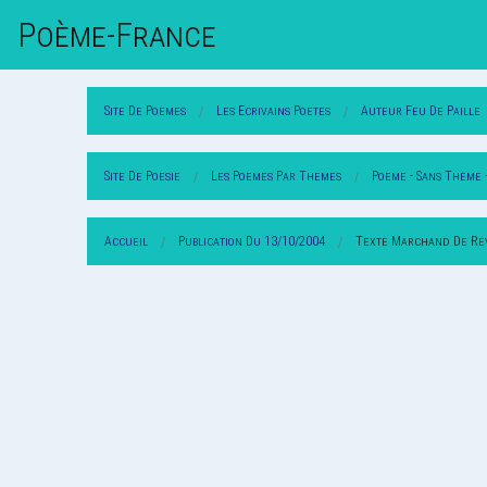
Poème-Fr
Ance
Site De Poemes
Les Ecrivains Poetes
Auteur Feu De Paille
Site De Poesie
Les Poemes Par Themes
Poeme - Sans Theme 
Accueil
Publication Du 13/10/2004
Texte Marchand De Re