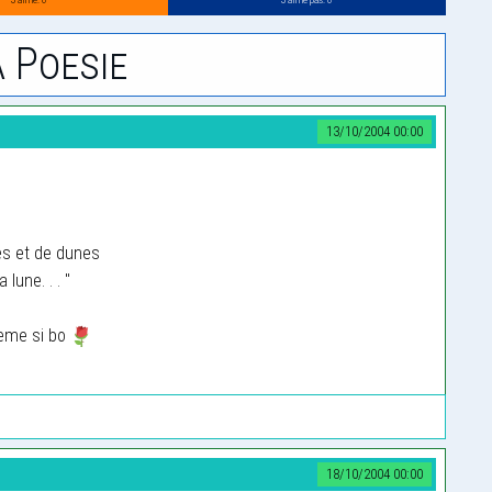
 Poesie
13/10/2004 00:00
ges et de dunes
 lune. . . "
oeme si bo
18/10/2004 00:00