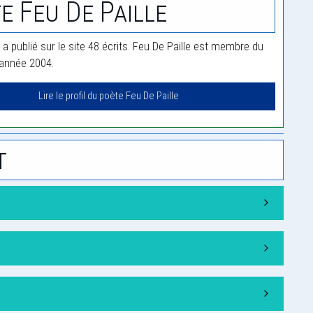
e Feu De Paille
 a publié sur le site 48 écrits. Feu De Paille est membre du
'année 2004.
Lire le profil du poète Feu De Paille
t