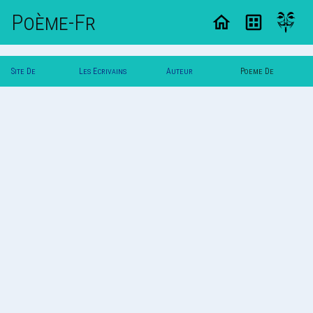
Poème-Fr
Site De
Les Ecrivains
Auteur
Poeme De
Poemes
Poetes
Fraise82
Fraise82