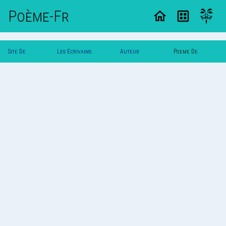
Poème-Fr
Site De
Les Ecrivains
Auteur
Poeme De
Poemes
Poetes
Fraise82
Fraise82