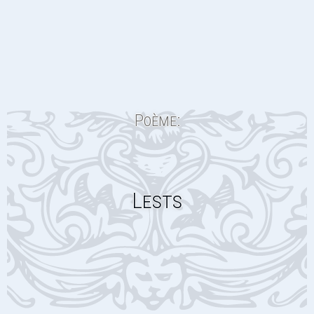
Poème:
Lests