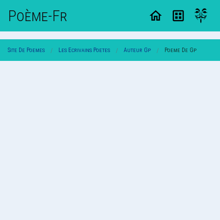
Poème-Fr
Site De Poemes
Les Ecrivains Poetes
Auteur Gp
Poeme De Gp