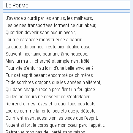
Le Poème
J’avance alourdi par les ennuis, les malheurs,
Les peines transportées forment ce dur labeur,
Quotidien devenir sans aucun avenir,
Lourde carapace monstrueuse à bannir.
La quête du bonheur reste bien douloureuse
Souvent incertaine pour une âme noueuse,
Mais lui m’a-t-il cherché et simplement frôlé
Pour vite s’enfuir au loin, d’une belle envolée ?
Fuir cet esprit pesant encombré de chimères
Et de sombres dragons que les années n’altèrent,
Qui dans chaque recoin persiflent un feu glacé
Où les noirceurs ne cessent de s’entrelacer.
Reprendre mes rêves et larguer tous ces lests
Lourds comme la fonte, boulets que je déteste
Qui m’entravent aussi bien les pieds que l’esprit,
Nouent si fort le corps que mon cœur perd l’appétit.
Retrouver mon pas de liberté sans raison,