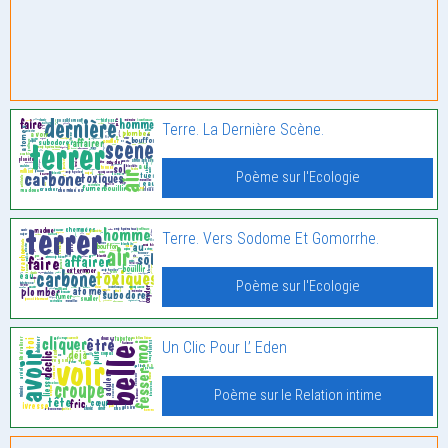
Terre. La Dernière Scène.
Poème sur l'Ecologie
Terre. Vers Sodome Et Gomorrhe.
Poème sur l'Ecologie
Un Clic Pour L’ Eden
Poème sur le Relation intime