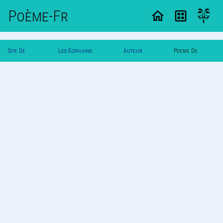
Poème-Fr
Site De
Les Ecrivains
Auteur
Poeme De
Poemes
Poetes
Gramo
Gramo