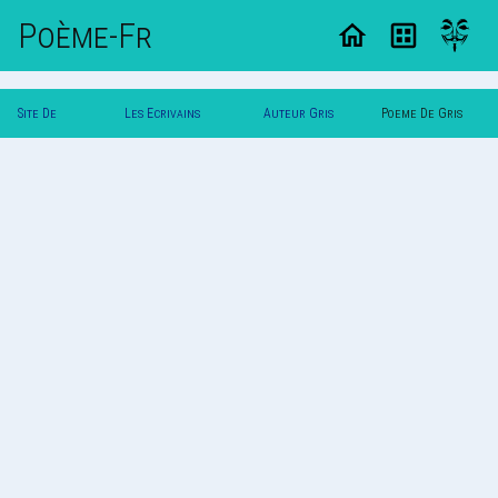
Poème-Fr
Site De
Les Ecrivains
Auteur Gris
Poeme De Gris
Poemes
Poetes
Zen
Zen