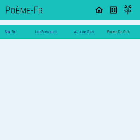
Poème-Fr
Site De
Les Ecrivains
Auteur Gris
Poeme De Gris
Poemes
Poetes
Zen
Zen