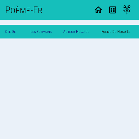
Poème-Fr
Site De
Les Ecrivains
Auteur Hugo Le
Poeme De Hugo Le
Poemes
Poetes
Maltais
Maltais