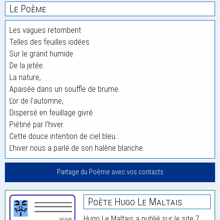
Le Poème
Les vagues retombent
Telles des feuilles iodées
Sur le granit humide
De la jetée.
La nature,
Apaisée dans un souffle de brume.
L’or de l’automne,
Dispersé en feuillage givré
Piétiné par l’hiver.
Cette douce intention de ciel bleu…
L’hiver nous a parlé de son halène blanche.
Partage du Poème avec vos contacts
Poète Hugo Le Maltais
Hugo Le Maltais a publié sur le site 7