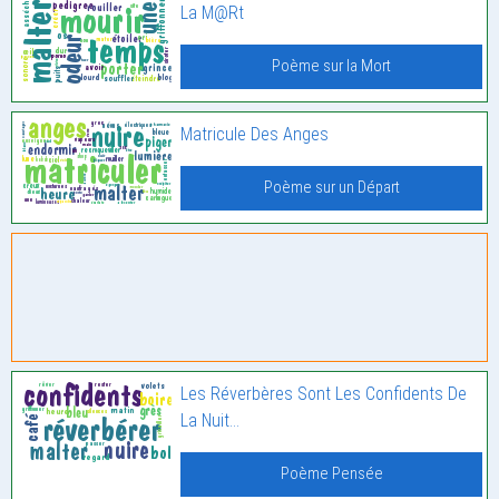
La M@Rt
Poème sur la Mort
Matricule Des Anges
Poème sur un Départ
Les Réverbères Sont Les Confidents De
La Nuit…
Poème Pensée