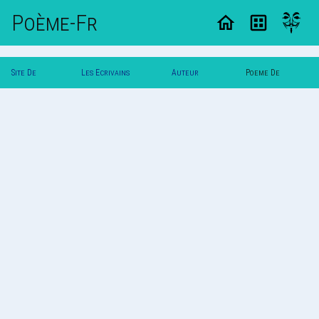
Poème-Fr
Site De
Les Ecrivains
Auteur
Poeme De
Poemes
Poetes
Illusion
Illusion