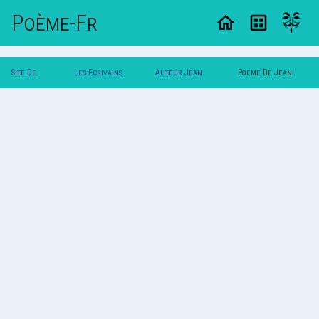
Poème-Fr
Site De
Les Ecrivains
Auteur Jean
Poeme De Jean
Poemes
Poetes
Dupont
Dupont