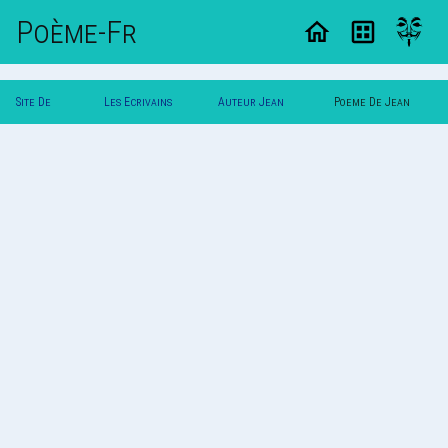
Poème-Fr
Site De
Les Ecrivains
Auteur Jean
Poeme De Jean
Poemes
Poetes
Dupont
Dupont