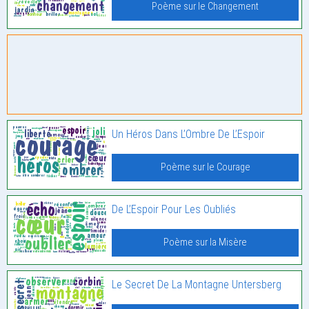
Poème sur le Changement
Un Héros Dans L’Ombre De L’Espoir
Poème sur le Courage
De L’Espoir Pour Les Oubliés
Poème sur la Misère
Le Secret De La Montagne Untersberg