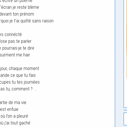
s écrire un poeme
l’écran je reste blème
devant ton prénom
oi je t’ai quitté sans raison
es connécté
’ose pas te parler
 pourrais-je te dire
 surment me hair
 jour, chaque moment
nde ce que tu fais
upes tu tes journées
as tu, comment ? …
artie de ma vie
’est enfuie
 où l’on a pleuré
où j’ai tout gaché