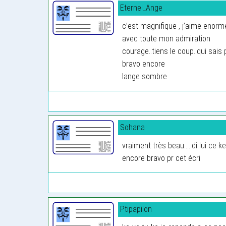
Eternel_Ange
c’est magnifique , j’aime enormeme
avec toute mon admiration
courage..tiens le coup..qui sai
bravo encore
lange sombre
Sohana
vraiment très beau.....di lui ce 
encore bravo pr cet écri
Ptipapilon