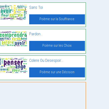
Sans Toi
Poème sur la Souffrance
Pardon…
Poème sur les Choix
Colere Ou Desespoir…
Poème sur une Décision