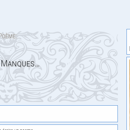
Poème:
 Manques…