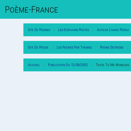
Poème-Fr
Ance
Site De Poemes
Les Ecrivains Poetes
Auteur L'ange Perdu
Site De Poesie
Les Poemes Par Themes
Poeme Detresse
Accueil
Publication Du 12/08/2005
Texte Tu Me Manques..