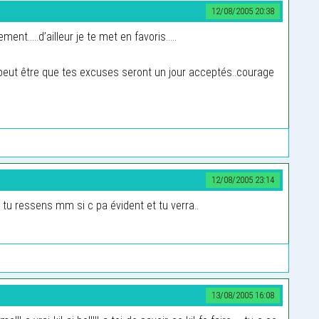
12/08/2005 20:38
nt.....d’ailleur je te met en favoris.....
s peut être que tes excuses seront un jour acceptés..courage
12/08/2005 23:14
ke tu ressens mm si c pa évident et tu verra..
13/08/2005 16:08