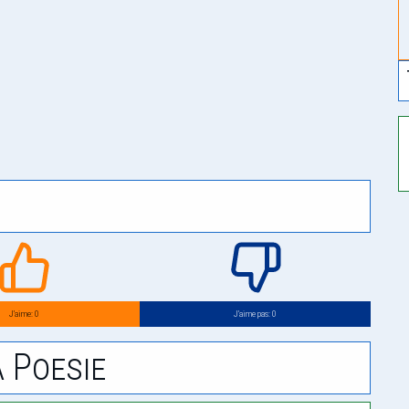
J’aime: 0
J’aime pas: 0
 Poesie