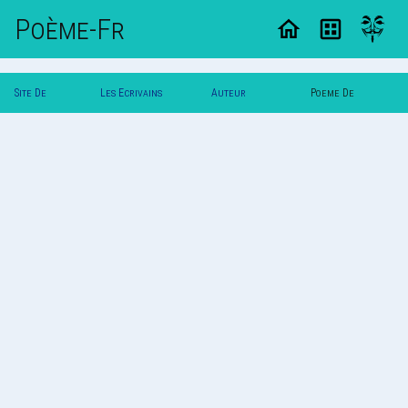
Poème-Fr
Site De
Les Ecrivains
Auteur
Poeme De
Poemes
Poetes
Lauracdx
Lauracdx