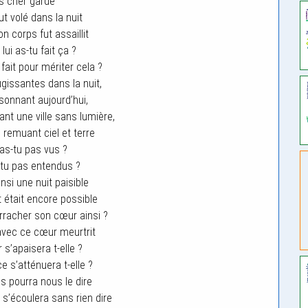
 crier garde
t volé dans la nuit
n corps fut assaillit
lui as-tu fait ça ?
 fait pour mériter cela ?
ugissantes dans la nuit,
isonnant aujourd’hui,
nt une ville sans lumière,
 remuant ciel et terre
 as-tu pas vus ?
-tu pas entendus ?
nsi une nuit paisible
t était encore possible
rracher son cœur ainsi ?
 avec ce cœur meurtrit
 s’apaisera t-elle ?
e s’atténuera t-elle ?
s pourra nous le dire
i s’écoulera sans rien dire