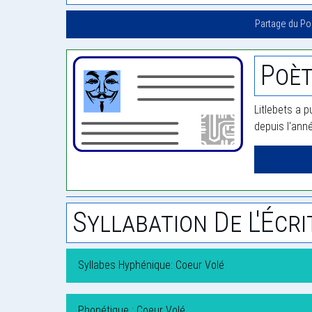
Partage du P
Poèt
Litlebets a p
depuis l'ann
Syllabation De L'Écri
Syllabes Hyphénique: Coeur Volé
Phonétique : Coeur Volé