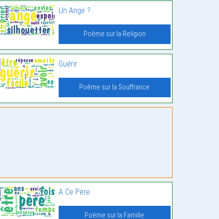
Un Ange ?
Poème sur la Religion
Guérir
Poème sur la Souffrance
A Ce Père
Poème sur la Famille