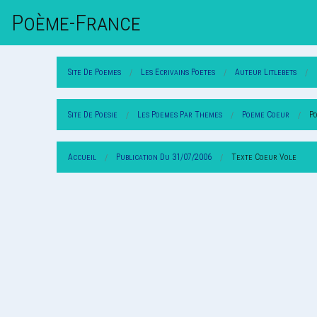
Poème-Fr
Ance
Site De Poemes
Les Ecrivains Poetes
Auteur Litlebets
Site De Poesie
Les Poemes Par Themes
Poeme Coeur
P
Accueil
Publication Du 31/07/2006
Texte Coeur Vole