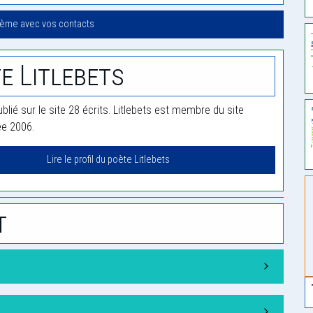
oème avec vos contacts
e Litlebets
ublié sur le site 28 écrits. Litlebets est membre du site
ée 2006.
Lire le profil du poète Litlebets
t