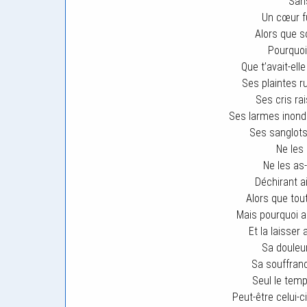
Sans
Un cœur fu
Alors que so
Pourquoi 
Que t’avait-elle
Ses plaintes r
Ses cris ra
Ses larmes inonda
Ses sanglots
Ne les
Ne les as
Déchirant ai
Alors que tou
Mais pourquoi a
Et la laisser
Sa douleur
Sa souffranc
Seul le temp
Peut-être celui-c