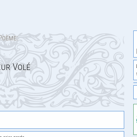
Poème:
ur Volé