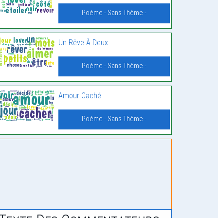
Poème - Sans Thème -
Un Rêve À Deux
Poème - Sans Thème -
Amour Caché
Poème - Sans Thème -