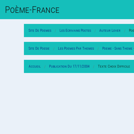
Poème-Fr
Ance
Site De Poemes
Les Ecrivains Poetes
Auteur Lover
Po
Site De Poesie
Les Poemes Par Themes
Poeme - Sans Theme 
Accueil
Publication Du 17/11/2004
Texte Choix Difficile