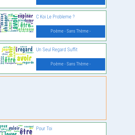
C Koi Le Probleme ?
Poème - Sans Thème -
Un Seul Regard Suffit
Poème - Sans Thème -
Pour Toi