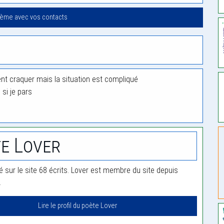
oème avec vos contacts
ment craquer mais la situation est compliqué
 si je pars
e Lover
é sur le site 68 écrits. Lover est membre du site depuis
.
Lire le profil du poète Lover