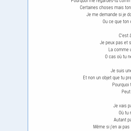
Pourquoi me regardes-tu comme 
Certaines choses mais ton 
Je me demande si je doi
Ou ce que ton
C’est 
Je peux pas et s
La comme u
O cas où tu n
Je suis une
Et non un objet que tu pr
Pourquoi 
Peut
Je vais p
Où tu 
Autant pa
Même si j’en ai pas