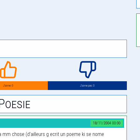
J’aime: 0
J’aime pas: 0
Poesie
18/11/2004 00:00
u la mm chose (d’ailleurs g ecrit un poeme ki se nome