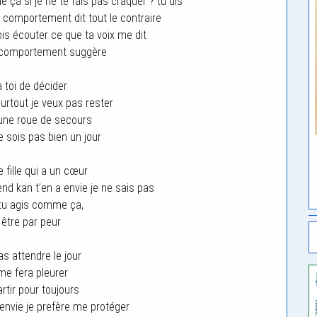
ça si je ne te fais pas craquer ? tu dis
comportement dit tout le contraire
s écouter ce que ta voix me dit
 comportement suggère
à toi de décider
urtout je veux pas rester
ne roue de secours
e sois pas bien un jour
 fille qui a un cœur
end kan t’en a envie je ne sais pas
tu agis comme ça,
 être par peur
as attendre le jour
me fera pleurer
rtir pour toujours
 envie je prefère me protéger