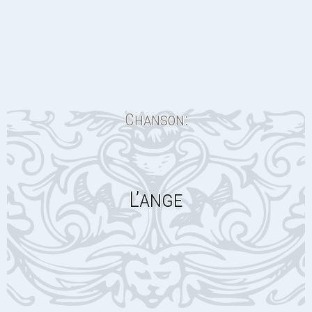
Chanson:
L’ange