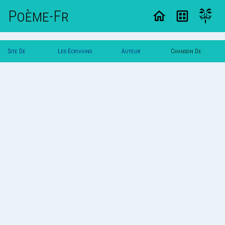
Poème-Fr
Site De
Les Ecrivains
Auteur
Chanson De
Poemes
Poetes
Marco
Marco