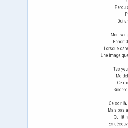
Perdu 
P
Qui a
Mon sang
Fondit 
Lorsque dans
Une image que 
Tes yeux
Me dél
Ce me
Sincère 
Ce soir là,
Mais pas a
Qui fît 
En découvr