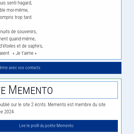
is senti hagard,
ble moi-même,
compris trop tard.
uits de souvenirs,
nnent quand-même,
d’étoiles et de saphirs,
ient : « Je t’aime »
oème avec vos contacts
te Memento
blié sur le site 2 écrits. Memento est membre du site
ée 2024.
Lire le profil du poète Memento