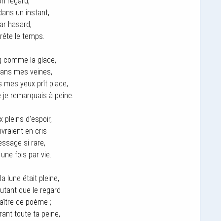
Un regard,
dans un instant,
ar hasard,
rrête le temps.
 comme la glace,
dans mes veines,
 mes yeux prît place,
je remarquais à peine.
 pleins d’espoir,
ivraient en cris
ssage si rare,
une fois par vie.
 la lune était pleine,
utant que le regard
naître ce poème ;
ant toute ta peine,