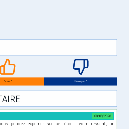
J’aime: 0
J’aime pas: 0
aire
08/08/2026
us pourrez exprimer sur cet écrit : votre ressenti, un