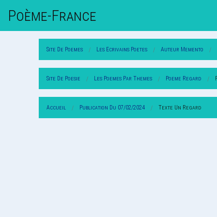
Poème-Fr
Ance
Site De Poemes
Les Ecrivains Poetes
Auteur Memento
Site De Poesie
Les Poemes Par Themes
Poeme Regard
Accueil
Publication Du 07/02/2024
Texte Un Regard