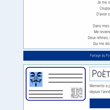
Je me su
Coupa
D’avoir 
Dans mes n
Me revie
Deux rétines, 
Qui me disa
Partage du P
Poè
Memento a pu
depuis l'ann