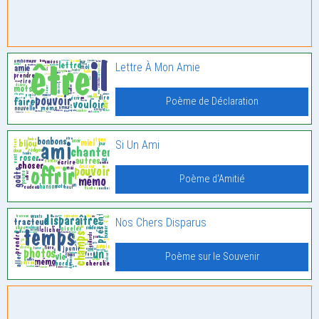
Lettre À Mon Amie
Poème de Déclaration
Si Un Ami
Poème d'Amitié
Nos Chers Disparus
Poème sur le Souvenir