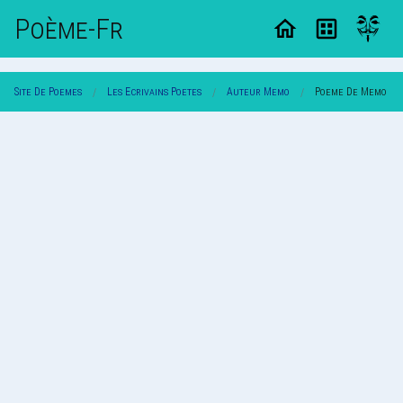
Poème-Fr
Site De Poemes
Les Ecrivains Poetes
Auteur Memo
Poeme De Memo