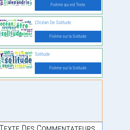
Poème qui est Triste
L’Océan De Solitude
Poème sur la Solitude
Solitude
Poème sur la Solitude
Texte Des Commentateurs