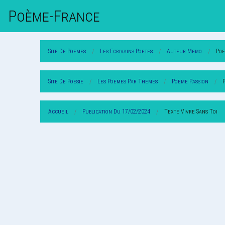
Poème-Fr
Ance
Site De Poemes
Les Ecrivains Poetes
Auteur Memo
Po
Site De Poesie
Les Poemes Par Themes
Poeme Passion
Accueil
Publication Du 17/02/2024
Texte Vivre Sans Toi