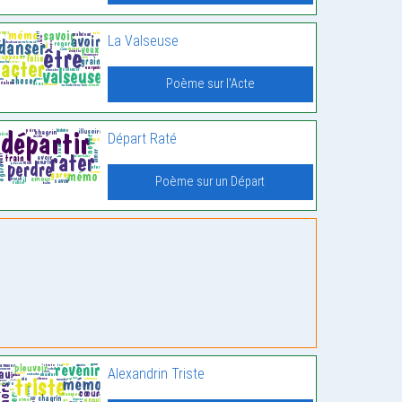
La Valseuse
Poème sur l'Acte
Départ Raté
Poème sur un Départ
Alexandrin Triste