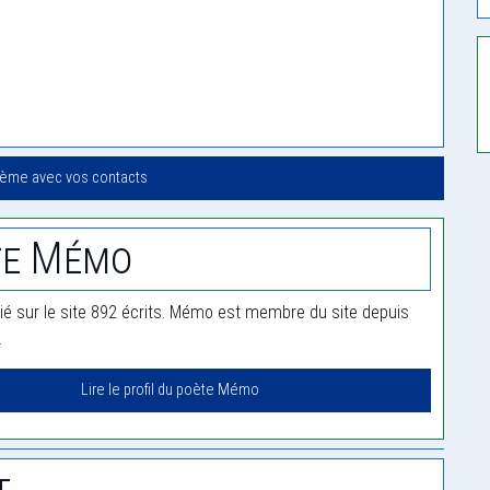
oème avec vos contacts
te Mémo
é sur le site 892 écrits. Mémo est membre du site depuis
.
Lire le profil du poète Mémo
t