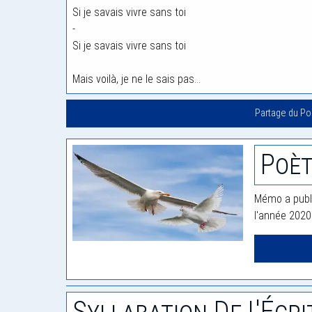
Si je savais vivre sans toi
-
Si je savais vivre sans toi
Mais voilà, je ne le sais pas…
Partage du P
Poè
Mémo a publi
l'année 2020
Syllabation De L'Écri