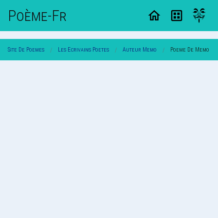
Poème-Fr
Site De Poemes
Les Ecrivains Poetes
Auteur Memo
Poeme De Memo