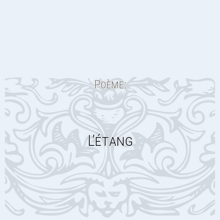
Poème:
L’étang