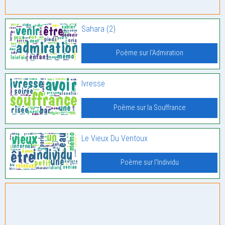
Sahara (2)
Poème sur l'Admiration
Ivresse
Poème sur la Souffrance
Le Vieux Du Ventoux
Poème sur l'Individu