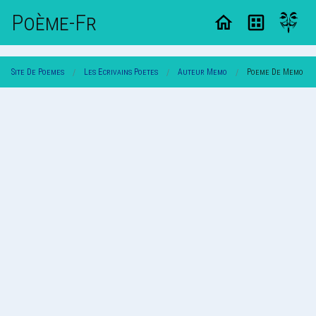
Poème-Fr
Site De Poemes
Les Ecrivains Poetes
Auteur Memo
Poeme De Memo