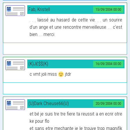
Fab, Kristell
15/09/2004 00:00
. . . laissé au hasard de cette vie. . . un sourire
d’un ange et une rencontre merveilleuse. . . c’est
bien. . . merci
(K)J£$$(K)
16/09/2004 00:00
c vmt joli miss
jtdr
(U)Dark Chieuse66(U)
20/09/2004 00:00
et bé je suis tre tre fiere ta reussit a en ecrir otre
ke pour flo
et sans etre mechante je le trouve trop magnifik