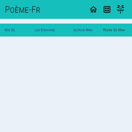
Poème-Fr
Site De
Les Ecrivains
Auteur Mwa
Poeme De Mwa
Poemes
Poetes
!!
!!