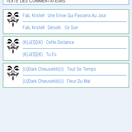
Texte Des Commentateurs
Fab, Kristell : Une Envie Qui Passera Au Jour
Fab, Kristell : Désolé… Ce Soir
(K)J£$$(K) : Cette Distance
(K)J£$$(K) : Tu Es
(U)Dark Chieuse66(U) : Tout Se Temps
(U)Dark Chieuse66(U) : Fleur Du Mal