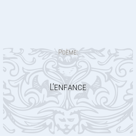
Poème:
L’enfance