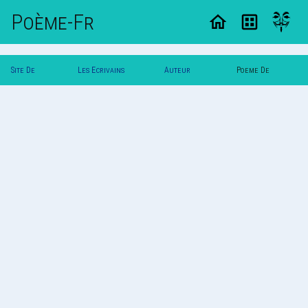
Poème-Fr
Site De
Les Ecrivains
Auteur
Poeme De
Poemes
Poetes
Nadette
Nadette